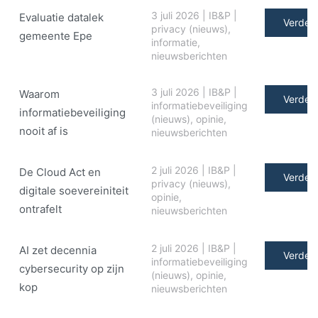
3 juli 2026
|
IB&P
|
Evaluatie datalek
Verder 
privacy (nieuws)
,
gemeente Epe
informatie
,
nieuwsberichten
3 juli 2026
|
IB&P
|
Waarom
Verder 
informatiebeveiliging
informatiebeveiliging
(nieuws)
,
opinie
,
nooit af is
nieuwsberichten
2 juli 2026
|
IB&P
|
De Cloud Act en
Verder 
privacy (nieuws)
,
digitale soe­ve­rei­ni­teit
opinie
,
ontrafelt
nieuwsberichten
2 juli 2026
|
IB&P
|
AI zet decennia
Verder 
informatiebeveiliging
cybersecurity op zijn
(nieuws)
,
opinie
,
kop
nieuwsberichten