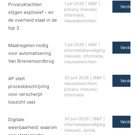
1 juli 2026
|
IB&P
|
Privacyklachten
Verder 
privacy (nieuws)
,
stijgen explosief – en
informatie
,
de overheid staat in de
nieuwsberichten
top 3
1 juli 2026
|
IB&P
|
Maatregelen nodig
Verder 
informatiebeveiliging
voor automatisering
(nieuws)
,
informatie
,
Van Brienenoordbrug
nieuwsberichten
30 juni 2026
|
IB&P
|
AP stelt
Verder 
nieuwsberichten
,
procesbeschrijving
privacy (nieuws)
,
voor verscherpt
informatie
toezicht vast
30 juni 2026
|
IB&P
|
Digitale
Verder 
informatiebeveiliging
weerbaarheid: waarom
(nieuws)
,
opinie
,