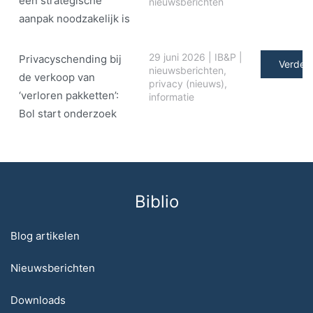
een strategische
nieuwsberichten
aanpak noodzakelijk is
29 juni 2026
|
IB&P
|
Privacyschending bij
Verder 
nieuwsberichten
,
de verkoop van
privacy (nieuws)
,
‘verloren pakketten’:
informatie
Bol start onderzoek
Biblio
Blog artikelen
Nieuwsberichten
Downloads