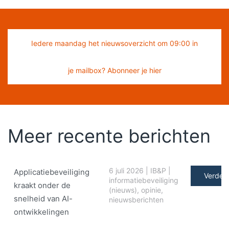
Iedere maandag het nieuwsoverzicht om 09:00 in
je mailbox? Abonneer je hier
Meer recente berichten
6 juli 2026
|
IB&P
|
Applicatiebeveiliging
Verder 
informatiebeveiliging
kraakt onder de
(nieuws)
,
opinie
,
snelheid van AI-
nieuwsberichten
ontwikkelingen