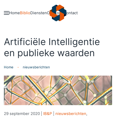
Skip to main content
Home
Biblio
Diensten
Over ons
Contact
Artificiële Intelligentie
en publieke waarden
Home
nieuwsberichten
29 september 2020
|
IB&P
|
nieuwsberichten
,