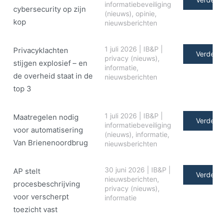
informatiebeveiliging
cybersecurity op zijn
(nieuws)
,
opinie
,
kop
nieuwsberichten
1 juli 2026
|
IB&P
|
Privacyklachten
Verder 
privacy (nieuws)
,
stijgen explosief – en
informatie
,
de overheid staat in de
nieuwsberichten
top 3
1 juli 2026
|
IB&P
|
Maatregelen nodig
Verder 
informatiebeveiliging
voor automatisering
(nieuws)
,
informatie
,
Van Brienenoordbrug
nieuwsberichten
30 juni 2026
|
IB&P
|
AP stelt
Verder 
nieuwsberichten
,
procesbeschrijving
privacy (nieuws)
,
voor verscherpt
informatie
toezicht vast