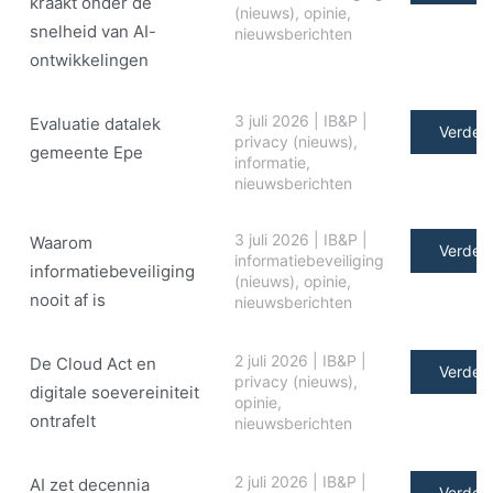
kraakt onder de
(nieuws)
,
opinie
,
snelheid van AI-
nieuwsberichten
ontwikkelingen
3 juli 2026
|
IB&P
|
Evaluatie datalek
Verder 
privacy (nieuws)
,
gemeente Epe
informatie
,
nieuwsberichten
3 juli 2026
|
IB&P
|
Waarom
Verder 
informatiebeveiliging
informatiebeveiliging
(nieuws)
,
opinie
,
nooit af is
nieuwsberichten
2 juli 2026
|
IB&P
|
De Cloud Act en
Verder 
privacy (nieuws)
,
digitale soe­ve­rei­ni­teit
opinie
,
ontrafelt
nieuwsberichten
2 juli 2026
|
IB&P
|
AI zet decennia
Verder 