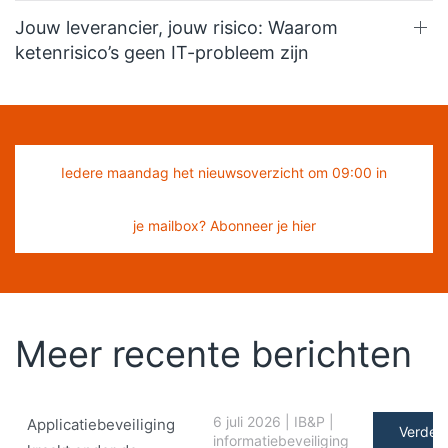
Jouw leverancier, jouw risico: Waarom
ketenrisico’s geen IT-probleem zijn
Iedere maandag het nieuwsoverzicht om 09:00 in
je mailbox? Abonneer je hier
Meer recente berichten
6 juli 2026
|
IB&P
|
Applicatiebeveiliging
Verder 
informatiebeveiliging