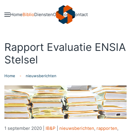
Skip to main content
Home
Biblio
Diensten
Over ons
Contact
Rapport Evaluatie ENSIA
Stelsel
Home
nieuwsberichten
1 september 2020
|
IB&P
|
nieuwsberichten
,
rapporten
,