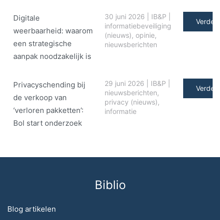
30 juni 2026
|
IB&P
|
Digitale
Verder 
informatiebeveiliging
weerbaarheid: waarom
(nieuws)
,
opinie
,
een strategische
nieuwsberichten
aanpak noodzakelijk is
29 juni 2026
|
IB&P
|
Privacyschending bij
Verder 
nieuwsberichten
,
de verkoop van
privacy (nieuws)
,
‘verloren pakketten’:
informatie
Bol start onderzoek
Biblio
Blog artikelen