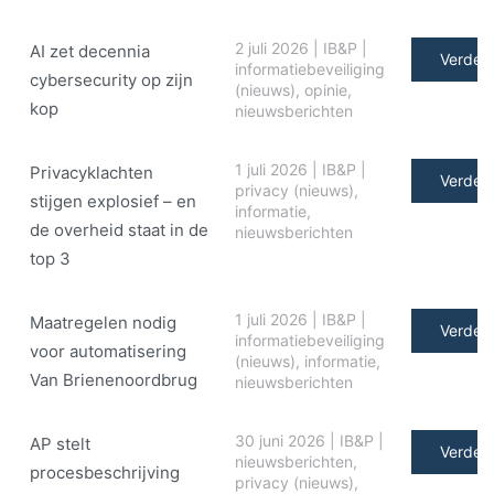
2 juli 2026
|
IB&P
|
AI zet decennia
Verder 
informatiebeveiliging
cybersecurity op zijn
(nieuws)
,
opinie
,
kop
nieuwsberichten
1 juli 2026
|
IB&P
|
Privacyklachten
Verder 
privacy (nieuws)
,
stijgen explosief – en
informatie
,
de overheid staat in de
nieuwsberichten
top 3
1 juli 2026
|
IB&P
|
Maatregelen nodig
Verder 
informatiebeveiliging
voor automatisering
(nieuws)
,
informatie
,
Van Brienenoordbrug
nieuwsberichten
30 juni 2026
|
IB&P
|
AP stelt
Verder 
nieuwsberichten
,
procesbeschrijving
privacy (nieuws)
,