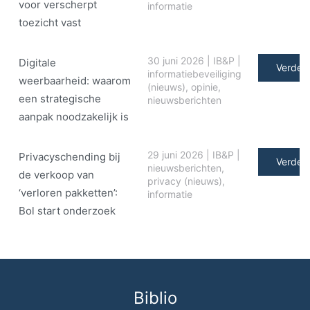
voor verscherpt
informatie
toezicht vast
30 juni 2026
|
IB&P
|
Digitale
Verder 
informatiebeveiliging
weerbaarheid: waarom
(nieuws)
,
opinie
,
een strategische
nieuwsberichten
aanpak noodzakelijk is
29 juni 2026
|
IB&P
|
Privacyschending bij
Verder 
nieuwsberichten
,
de verkoop van
privacy (nieuws)
,
‘verloren pakketten’:
informatie
Bol start onderzoek
Biblio