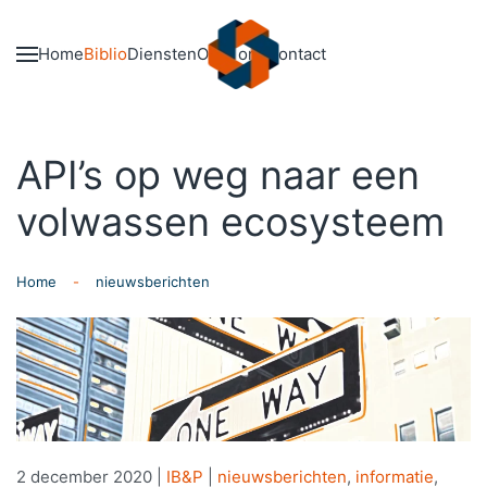
Skip to main content
Home
Biblio
Diensten
Over ons
Contact
API’s op weg naar een
volwassen ecosysteem
Home
nieuwsberichten
2 december 2020
|
IB&P
|
nieuwsberichten
,
informatie
,