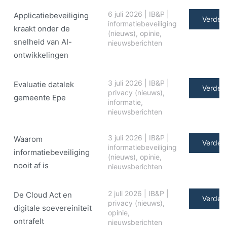
6 juli 2026
|
IB&P
|
Applicatiebeveiliging
Verder 
informatiebeveiliging
kraakt onder de
(nieuws)
,
opinie
,
snelheid van AI-
nieuwsberichten
ontwikkelingen
3 juli 2026
|
IB&P
|
Evaluatie datalek
Verder 
privacy (nieuws)
,
gemeente Epe
informatie
,
nieuwsberichten
3 juli 2026
|
IB&P
|
Waarom
Verder 
informatiebeveiliging
informatiebeveiliging
(nieuws)
,
opinie
,
nooit af is
nieuwsberichten
2 juli 2026
|
IB&P
|
De Cloud Act en
Verder 
privacy (nieuws)
,
digitale soe­ve­rei­ni­teit
opinie
,
ontrafelt
nieuwsberichten