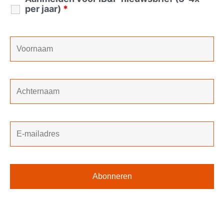
per jaar)
*