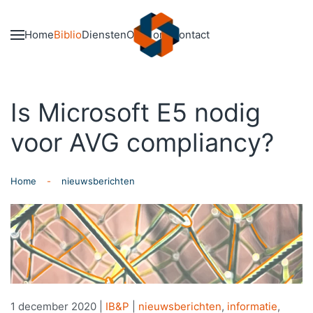
Skip to main content
Home
Biblio
Diensten
Over ons
Contact
Is Microsoft E5 nodig
voor AVG compliancy?
Home
nieuwsberichten
1 december 2020
|
IB&P
|
nieuwsberichten
,
informatie
,