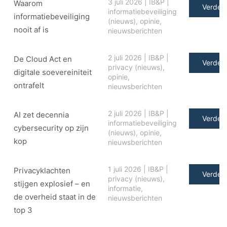
3 juli 2026
|
IB&P
|
Waarom
Verder 
informatiebeveiliging
informatiebeveiliging
(nieuws)
,
opinie
,
nooit af is
nieuwsberichten
2 juli 2026
|
IB&P
|
De Cloud Act en
Verder 
privacy (nieuws)
,
digitale soe­ve­rei­ni­teit
opinie
,
ontrafelt
nieuwsberichten
2 juli 2026
|
IB&P
|
AI zet decennia
Verder 
informatiebeveiliging
cybersecurity op zijn
(nieuws)
,
opinie
,
kop
nieuwsberichten
1 juli 2026
|
IB&P
|
Privacyklachten
Verder 
privacy (nieuws)
,
stijgen explosief – en
informatie
,
de overheid staat in de
nieuwsberichten
top 3