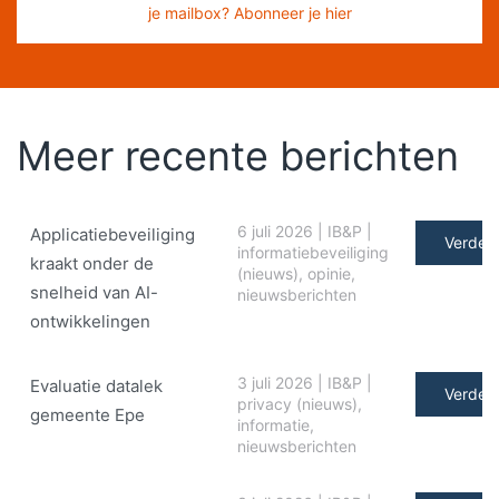
je mailbox? Abonneer je hier
Meer recente berichten
6 juli 2026
|
IB&P
|
Applicatiebeveiliging
Verder 
informatiebeveiliging
kraakt onder de
(nieuws)
,
opinie
,
snelheid van AI-
nieuwsberichten
ontwikkelingen
3 juli 2026
|
IB&P
|
Evaluatie datalek
Verder 
privacy (nieuws)
,
gemeente Epe
informatie
,
nieuwsberichten