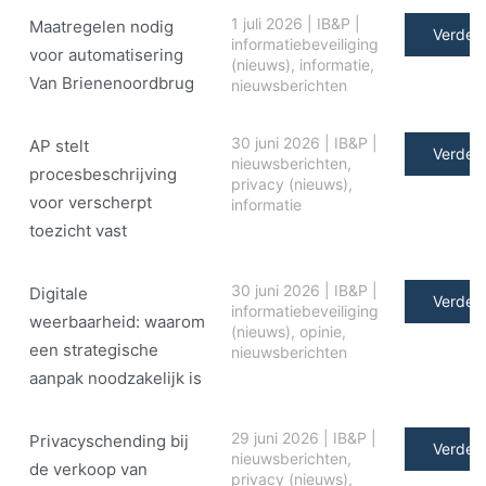
1 juli 2026
|
IB&P
|
Maatregelen nodig
Verder 
informatiebeveiliging
voor automatisering
(nieuws)
,
informatie
,
Van Brienenoordbrug
nieuwsberichten
30 juni 2026
|
IB&P
|
AP stelt
Verder 
nieuwsberichten
,
procesbeschrijving
privacy (nieuws)
,
voor verscherpt
informatie
toezicht vast
30 juni 2026
|
IB&P
|
Digitale
Verder 
informatiebeveiliging
weerbaarheid: waarom
(nieuws)
,
opinie
,
een strategische
nieuwsberichten
aanpak noodzakelijk is
29 juni 2026
|
IB&P
|
Privacyschending bij
Verder 
nieuwsberichten
,
de verkoop van
privacy (nieuws)
,