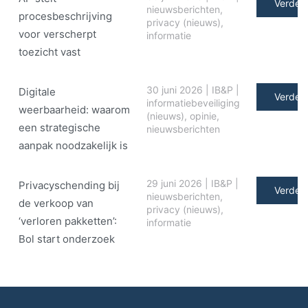
Verder 
nieuwsberichten
,
procesbeschrijving
privacy (nieuws)
,
voor verscherpt
informatie
toezicht vast
30 juni 2026
|
IB&P
|
Digitale
Verder 
informatiebeveiliging
weerbaarheid: waarom
(nieuws)
,
opinie
,
een strategische
nieuwsberichten
aanpak noodzakelijk is
29 juni 2026
|
IB&P
|
Privacyschending bij
Verder 
nieuwsberichten
,
de verkoop van
privacy (nieuws)
,
‘verloren pakketten’:
informatie
Bol start onderzoek