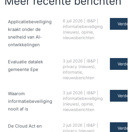
Meer recente berichten
6 juli 2026
|
IB&P
|
Applicatiebeveiliging
Verder 
informatiebeveiliging
kraakt onder de
(nieuws)
,
opinie
,
snelheid van AI-
nieuwsberichten
ontwikkelingen
3 juli 2026
|
IB&P
|
Evaluatie datalek
Verder 
privacy (nieuws)
,
gemeente Epe
informatie
,
nieuwsberichten
3 juli 2026
|
IB&P
|
Waarom
Verder 
informatiebeveiliging
informatiebeveiliging
(nieuws)
,
opinie
,
nooit af is
nieuwsberichten
2 juli 2026
|
IB&P
|
De Cloud Act en
Verder 
privacy (nieuws)
,