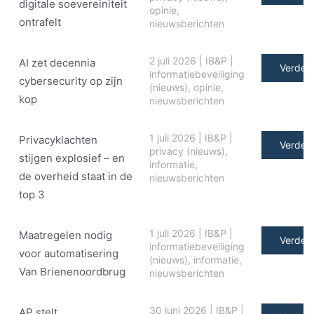
digitale soe­ve­rei­ni­teit
opinie
,
ontrafelt
nieuwsberichten
2 juli 2026
|
IB&P
|
AI zet decennia
Verder 
informatiebeveiliging
cybersecurity op zijn
(nieuws)
,
opinie
,
kop
nieuwsberichten
1 juli 2026
|
IB&P
|
Privacyklachten
Verder 
privacy (nieuws)
,
stijgen explosief – en
informatie
,
de overheid staat in de
nieuwsberichten
top 3
1 juli 2026
|
IB&P
|
Maatregelen nodig
Verder 
informatiebeveiliging
voor automatisering
(nieuws)
,
informatie
,
Van Brienenoordbrug
nieuwsberichten
30 juni 2026
|
IB&P
|
AP stelt