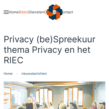
Skip to main content
Home
Biblio
Diensten
Over ons
Contact
Privacy (be)Spreekuur
thema Privacy en het
RIEC
Home
nieuwsberichten