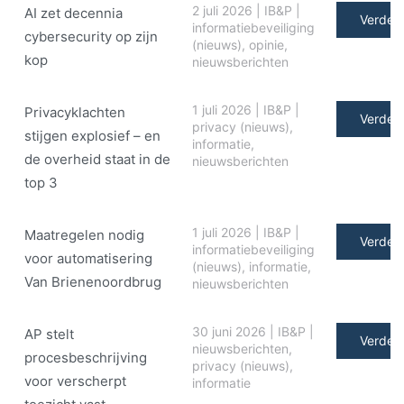
2 juli 2026
|
IB&P
|
AI zet decennia
Verder 
informatiebeveiliging
cybersecurity op zijn
(nieuws)
,
opinie
,
kop
nieuwsberichten
1 juli 2026
|
IB&P
|
Privacyklachten
Verder 
privacy (nieuws)
,
stijgen explosief – en
informatie
,
de overheid staat in de
nieuwsberichten
top 3
1 juli 2026
|
IB&P
|
Maatregelen nodig
Verder 
informatiebeveiliging
voor automatisering
(nieuws)
,
informatie
,
Van Brienenoordbrug
nieuwsberichten
30 juni 2026
|
IB&P
|
AP stelt
Verder 
nieuwsberichten
,
procesbeschrijving
privacy (nieuws)
,
voor verscherpt
informatie