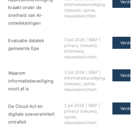
Verder 
informatiebeveiliging
kraakt onder de
(nieuws)
,
opinie
,
snelheid van AI-
nieuwsberichten
ontwikkelingen
3 juli 2026
|
IB&P
|
Evaluatie datalek
Verder 
privacy (nieuws)
,
gemeente Epe
informatie
,
nieuwsberichten
3 juli 2026
|
IB&P
|
Waarom
Verder 
informatiebeveiliging
informatiebeveiliging
(nieuws)
,
opinie
,
nooit af is
nieuwsberichten
2 juli 2026
|
IB&P
|
De Cloud Act en
Verder 
privacy (nieuws)
,
digitale soe­ve­rei­ni­teit
opinie
,
ontrafelt
nieuwsberichten