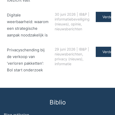
toezicht vast
30 juni 2026
|
IB&P
|
Digitale
Verder 
informatiebeveiliging
weerbaarheid: waarom
(nieuws)
,
opinie
,
een strategische
nieuwsberichten
aanpak noodzakelijk is
29 juni 2026
|
IB&P
|
Privacyschending bij
Verder 
nieuwsberichten
,
de verkoop van
privacy (nieuws)
,
‘verloren pakketten’:
informatie
Bol start onderzoek
Biblio
Blog artikelen