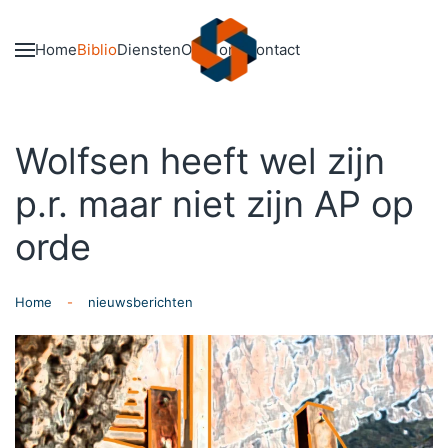
Skip to main content
Home
Biblio
Diensten
Over ons
Contact
Wolfsen heeft wel zijn
p.r. maar niet zijn AP op
orde
Home
nieuwsberichten