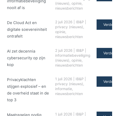
informatiebeveiliging
(nieuws)
,
opinie
,
nooit af is
nieuwsberichten
2 juli 2026
|
IB&P
|
De Cloud Act en
Verder 
privacy (nieuws)
,
digitale soe­ve­rei­ni­teit
opinie
,
ontrafelt
nieuwsberichten
2 juli 2026
|
IB&P
|
AI zet decennia
Verder 
informatiebeveiliging
cybersecurity op zijn
(nieuws)
,
opinie
,
kop
nieuwsberichten
1 juli 2026
|
IB&P
|
Privacyklachten
Verder 
privacy (nieuws)
,
stijgen explosief – en
informatie
,
de overheid staat in de
nieuwsberichten
top 3
1 juli 2026
|
IB&P
|
Maatregelen nodig