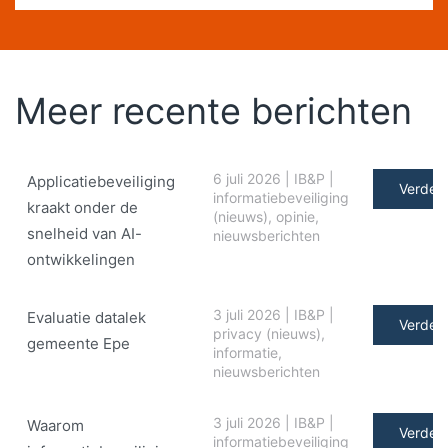
Meer recente berichten
6 juli 2026
|
IB&P
|
Applicatiebeveiliging
Verder 
informatiebeveiliging
kraakt onder de
(nieuws)
,
opinie
,
snelheid van AI-
nieuwsberichten
ontwikkelingen
3 juli 2026
|
IB&P
|
Evaluatie datalek
Verder 
privacy (nieuws)
,
gemeente Epe
informatie
,
nieuwsberichten
3 juli 2026
|
IB&P
|
Waarom
Verder 
informatiebeveiliging