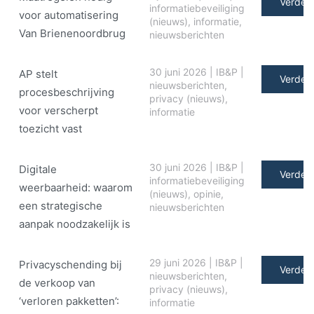
Verder 
informatiebeveiliging
voor automatisering
(nieuws)
,
informatie
,
Van Brienenoordbrug
nieuwsberichten
30 juni 2026
|
IB&P
|
AP stelt
Verder 
nieuwsberichten
,
procesbeschrijving
privacy (nieuws)
,
voor verscherpt
informatie
toezicht vast
30 juni 2026
|
IB&P
|
Digitale
Verder 
informatiebeveiliging
weerbaarheid: waarom
(nieuws)
,
opinie
,
een strategische
nieuwsberichten
aanpak noodzakelijk is
29 juni 2026
|
IB&P
|
Privacyschending bij
Verder 
nieuwsberichten
,
de verkoop van
privacy (nieuws)
,
‘verloren pakketten’:
informatie