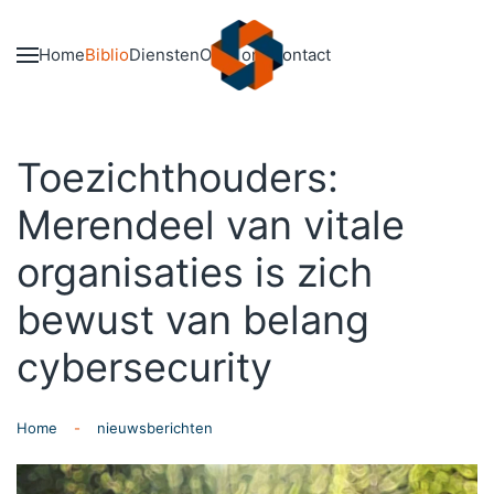
Skip to main content
Home
Biblio
Diensten
Over ons
Contact
Toezichthouders:
Merendeel van vitale
organisaties is zich
bewust van belang
cybersecurity
Home
nieuwsberichten