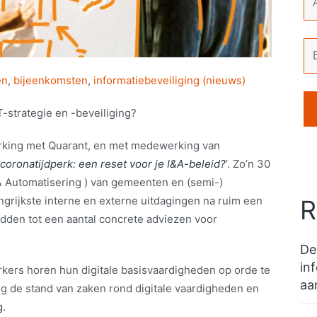
en
,
bijeenkomsten
,
informatiebeveiliging (nieuws)
T-strategie en -beveiliging?
werking met Quarant, en met medewerking van
coronatijdperk: een reset voor je I&A-beleid?
’. Zo’n 30
& Automatisering ) van gemeenten en (semi-)
grijkste interne en externe uitdagingen na ruim een
R
idden tot een aantal concrete adviezen voor
De
in
ers horen hun digitale basisvaardigheden op orde te
aa
g de stand van zaken rond digitale vaardigheden en
g.