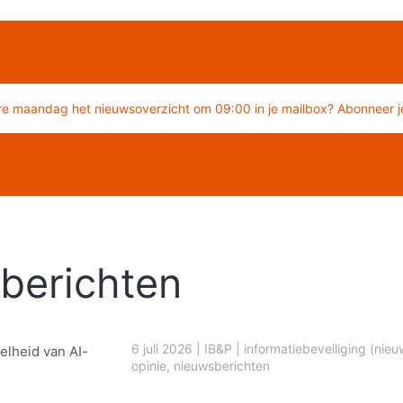
re maandag het nieuwsoverzicht om 09:00 in je mailbox? Abonneer je
berichten
6 juli 2026
|
IB&P
|
informatiebeveiliging (nieu
elheid van AI-
opinie
,
nieuwsberichten