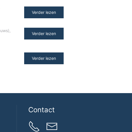
y
Verder lezen
euws)
,
Verder lezen
Verder lezen
Contact