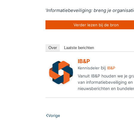
‘
Informatiebeveiliging: breng je organisat
Verder lezen bij de bron
Over
Laatste berichten
IB&P
bij
Kennisdeler
IB&P
Vanuit IB&P houden we je gr
van informatiebeveiliging e
nieuwsberichten en bundelen
Vorige