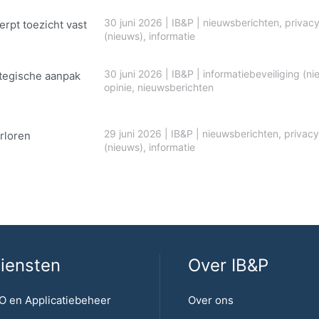
30 juni 2026
|
IB&P
|
nieuwsberichten
,
privac
erpt toezicht vast
(nieuws)
,
informatie
30 juni 2026
|
IB&P
|
informatiebeveiliging (ni
ategische aanpak
opinie
,
nieuwsberichten
29 juni 2026
|
IB&P
|
nieuwsberichten
,
privacy
rloren
(nieuws)
,
informatie
iensten
Over IB&P
O en Applicatiebeheer
Over ons