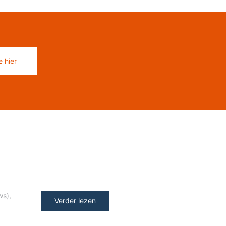
 hier
ws)
,
Verder lezen