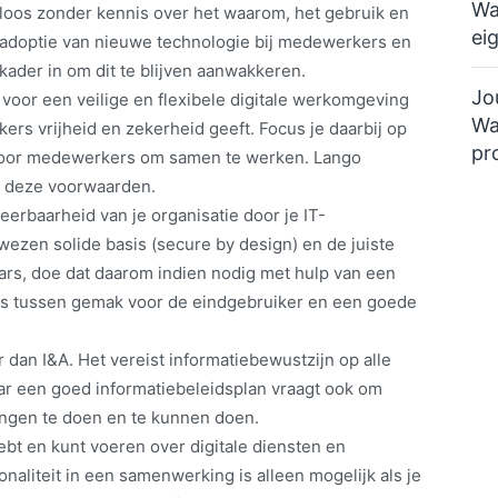
Wa
loos zonder kennis over het waarom, het gebruik en
ei
adoptie van nieuwe technologie bij medewerkers en
kader in om dit te blijven aanwakkeren.
Jo
voor een veilige en flexibele digitale werkomgeving
Wa
rs vrijheid en zekerheid geeft. Focus je daarbij op
pr
 voor medewerkers om samen te werken. Lango
l deze voorwaarden.
erbaarheid van je organisatie door je IT-
wezen solide basis (secure by design) en de juiste
aars, doe dat daarom indien nodig met hulp van een
ns tussen gemak voor de eindgebruiker en een goede
r dan I&A. Het vereist informatiebewustzijn op alle
ar een goed informatiebeleidsplan vraagt ook om
ingen te doen en te kunnen doen.
ebt en kunt voeren over digitale diensten en
naliteit in een samenwerking is alleen mogelijk als je