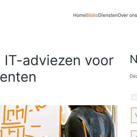
Home
Biblio
Diensten
Over on
 IT-adviezen voor
N
enten
Dez