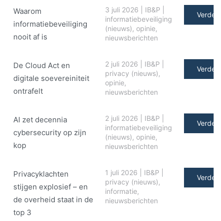
3 juli 2026
|
IB&P
|
Waarom
Verder 
informatiebeveiliging
informatiebeveiliging
(nieuws)
,
opinie
,
nooit af is
nieuwsberichten
2 juli 2026
|
IB&P
|
De Cloud Act en
Verder 
privacy (nieuws)
,
digitale soe­ve­rei­ni­teit
opinie
,
ontrafelt
nieuwsberichten
2 juli 2026
|
IB&P
|
AI zet decennia
Verder 
informatiebeveiliging
cybersecurity op zijn
(nieuws)
,
opinie
,
kop
nieuwsberichten
1 juli 2026
|
IB&P
|
Privacyklachten
Verder 
privacy (nieuws)
,
stijgen explosief – en
informatie
,
de overheid staat in de
nieuwsberichten
top 3