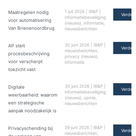
1 juli 2026
|
IB&P
|
Maatregelen nodig
Verder 
informatiebeveiliging
voor automatisering
(nieuws)
,
informatie
,
Van Brienenoordbrug
nieuwsberichten
30 juni 2026
|
IB&P
|
AP stelt
Verder 
nieuwsberichten
,
procesbeschrijving
privacy (nieuws)
,
voor verscherpt
informatie
toezicht vast
30 juni 2026
|
IB&P
|
Digitale
Verder 
informatiebeveiliging
weerbaarheid: waarom
(nieuws)
,
opinie
,
een strategische
nieuwsberichten
aanpak noodzakelijk is
29 juni 2026
|
IB&P
|
Privacyschending bij
Verder 
nieuwsberichten
,