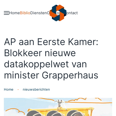
Skip to main content
Home
Biblio
Diensten
Over ons
Contact
AP aan Eerste Kamer:
Blokkeer nieuwe
datakoppelwet van
minister Grapperhaus
Home
nieuwsberichten