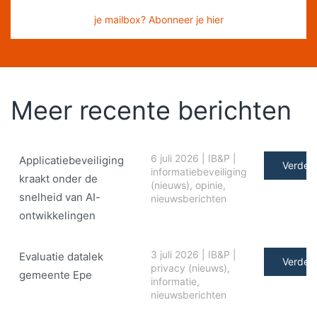
je mailbox? Abonneer je hier
Meer recente berichten
6 juli 2026
|
IB&P
|
Applicatiebeveiliging
Verder 
informatiebeveiliging
kraakt onder de
(nieuws)
,
opinie
,
snelheid van AI-
nieuwsberichten
ontwikkelingen
3 juli 2026
|
IB&P
|
Evaluatie datalek
Verder 
privacy (nieuws)
,
gemeente Epe
informatie
,
nieuwsberichten