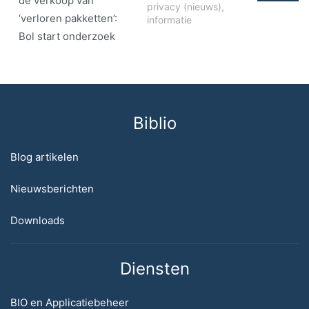
de verkoop van
privacy (nieuws)
,
‘verloren pakketten’:
informatie
Bol start onderzoek
Biblio
Blog artikelen
Nieuwsberichten
Downloads
Diensten
BIO en Applicatiebeheer