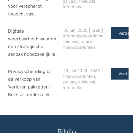
privacy (nieuws)
,
voor verscherpt
informatie
toezicht vast
30 juni 2026
|
IB&P
|
Digitale
Verder 
informatiebeveiliging
weerbaarheid: waarom
(nieuws)
,
opinie
,
een strategische
nieuwsberichten
aanpak noodzakelijk is
29 juni 2026
|
IB&P
|
Privacyschending bij
Verder 
nieuwsberichten
,
de verkoop van
privacy (nieuws)
,
‘verloren pakketten’:
informatie
Bol start onderzoek
Biblio