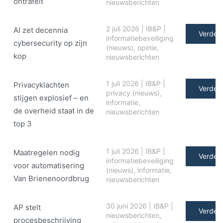
ontrafelt
nieuwsberichten
2 juli 2026
|
IB&P
|
AI zet decennia
Verder 
informatiebeveiliging
cybersecurity op zijn
(nieuws)
,
opinie
,
kop
nieuwsberichten
1 juli 2026
|
IB&P
|
Privacyklachten
Verder 
privacy (nieuws)
,
stijgen explosief – en
informatie
,
de overheid staat in de
nieuwsberichten
top 3
1 juli 2026
|
IB&P
|
Maatregelen nodig
Verder 
informatiebeveiliging
voor automatisering
(nieuws)
,
informatie
,
Van Brienenoordbrug
nieuwsberichten
30 juni 2026
|
IB&P
|
AP stelt
Verder 
nieuwsberichten
,
procesbeschrijving