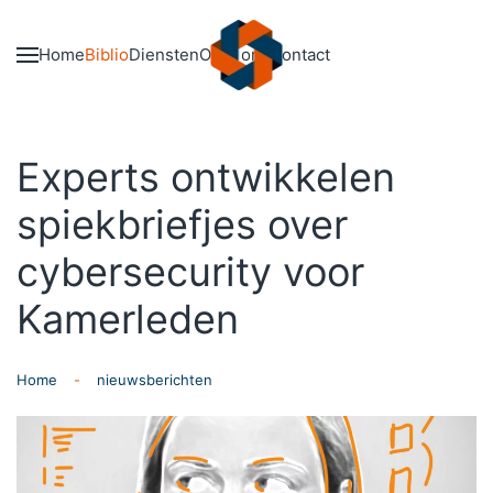
Skip to main content
Home
Biblio
Diensten
Over ons
Contact
Experts ontwikkelen
spiekbriefjes over
cybersecurity voor
Kamerleden
Home
nieuwsberichten