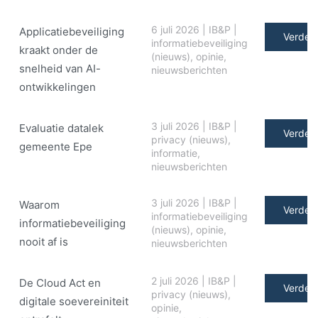
6 juli 2026
|
IB&P
|
Applicatiebeveiliging
Verder 
informatiebeveiliging
kraakt onder de
(nieuws)
,
opinie
,
snelheid van AI-
nieuwsberichten
ontwikkelingen
3 juli 2026
|
IB&P
|
Evaluatie datalek
Verder 
privacy (nieuws)
,
gemeente Epe
informatie
,
nieuwsberichten
3 juli 2026
|
IB&P
|
Waarom
Verder 
informatiebeveiliging
informatiebeveiliging
(nieuws)
,
opinie
,
nooit af is
nieuwsberichten
2 juli 2026
|
IB&P
|
De Cloud Act en
Verder 
privacy (nieuws)
,
digitale soe­ve­rei­ni­teit
opinie
,