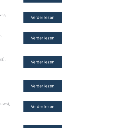
ws)
,
Verder lezen
e
,
Verder lezen
ws)
,
Verder lezen
y
Verder lezen
euws)
,
Verder lezen