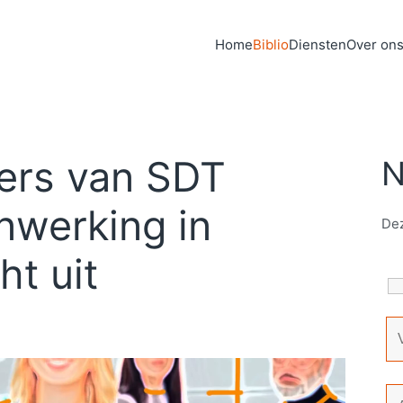
Home
Biblio
Diensten
Over on
ers van SDT
N
nwerking in
Dez
ht uit