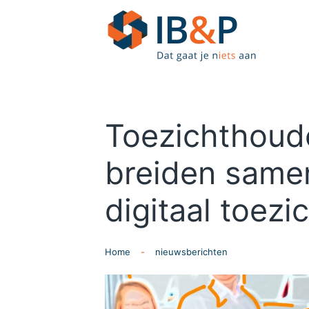
Skip to main content
Toezichthoud
breiden same
digitaal toezic
Home
nieuwsberichten