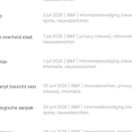
2 juli 2026
|
IB&P
|
informatiebeveiliging (nieu
p
opinie
,
nieuwsberichten
1 juli 2026
|
IB&P
|
privacy (nieuws)
,
informati
e overheid staat
nieuwsberichten
1 juli 2026
|
IB&P
|
informatiebeveiliging (nieu
 Van
informatie
,
nieuwsberichten
30 juni 2026
|
IB&P
|
nieuwsberichten
,
privac
erpt toezicht vast
(nieuws)
,
informatie
30 juni 2026
|
IB&P
|
informatiebeveiliging (ni
ategische aanpak
opinie
,
nieuwsberichten
29 juni 2026
|
IB&P
|
nieuwsberichten
,
privacy