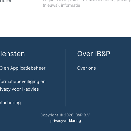
rloren
(nieuws)
,
informatie
iensten
Over IB&P
O en Applicatiebeheer
Over ons
formatiebeveiliging en
ivacy voor I-advies
tachering
Copyright © 2026 IB&P B.V.
privacyverklaring