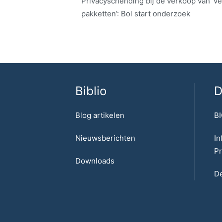
Privacyschending bij de verkoop van ‘ve
pakketten’: Bol start onderzoek
Biblio
D
Blog artikelen
BI
Nieuwsberichten
In
Pr
Downloads
De