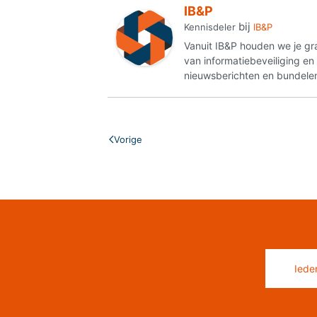
IB&P
bij
Kennisdeler
IB&P
Vanuit IB&P houden we je gr
van informatiebeveiliging e
nieuwsberichten en bundelen
Vorige
Iede