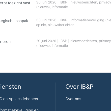
30 juni 2026
|
IB&P
|
nieuwsberichten
,
privac
erpt toezicht vast
(nieuws)
,
informatie
30 juni 2026
|
IB&P
|
informatiebeveiliging (ni
ategische aanpak
opinie
,
nieuwsberichten
29 juni 2026
|
IB&P
|
nieuwsberichten
,
privacy
rloren
(nieuws)
,
informatie
iensten
Over IB&P
O en Applicatiebeheer
Over ons
formatiebeveiliging en