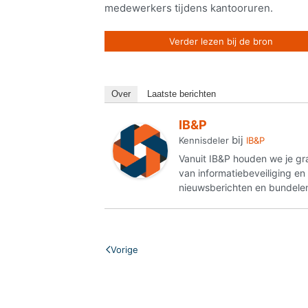
medewerkers tijdens kantooruren.
Verder lezen bij de bron
Over
Laatste berichten
IB&P
bij
Kennisdeler
IB&P
Vanuit IB&P houden we je gr
van informatiebeveiliging e
nieuwsberichten en bundelen
Vorige