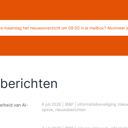
re maandag het nieuwsoverzicht om 09:00 in je mailbox? Abonneer je
berichten
6 juli 2026
|
IB&P
|
informatiebeveiliging (nieu
elheid van AI-
opinie
,
nieuwsberichten