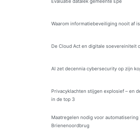
Evaluatie datalek gemeente Epe
Waarom informatiebeveiliging nooit af is
De Cloud Act en digitale soe­ve­rei­ni­teit 
AI zet decennia cybersecurity op zijn ko
Privacyklachten stijgen explosief – en d
in de top 3
Maatregelen nodig voor automatisering
Brienenoordbrug