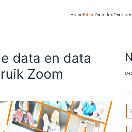
Home
Biblio
Diensten
Over on
le data en data
N
bruik Zoom
Dez