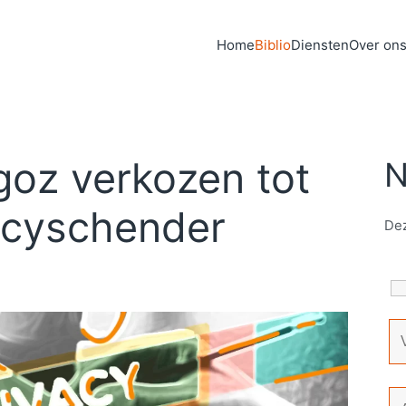
Home
Biblio
Diensten
Over on
lgoz verkozen tot
N
acyschender
Dez