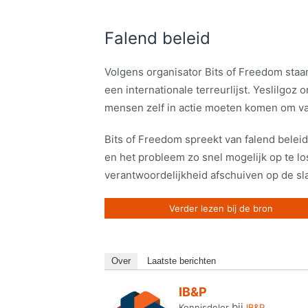
Falend beleid
Volgens organisator Bits of Freedom staa
een internationale terreurlijst. Yeslilgo
mensen zelf in actie moeten komen om van
Bits of Freedom spreekt van falend belei
en het probleem zo snel mogelijk op te lo
verantwoordelijkheid afschuiven op de sla
Verder lezen bij de bron
Over
Laatste berichten
IB&P
bij
Kennisdeler
IB&P