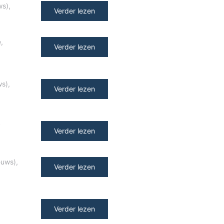
ws)
,
Verder lezen
e
,
Verder lezen
ws)
,
Verder lezen
y
Verder lezen
euws)
,
Verder lezen
Verder lezen