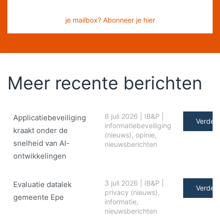
je mailbox? Abonneer je hier
Meer recente berichten
6 juli 2026
|
IB&P
|
Applicatiebeveiliging
Verder 
informatiebeveiliging
kraakt onder de
(nieuws)
,
opinie
,
snelheid van AI-
nieuwsberichten
ontwikkelingen
3 juli 2026
|
IB&P
|
Evaluatie datalek
Verder 
privacy (nieuws)
,
gemeente Epe
informatie
,
nieuwsberichten