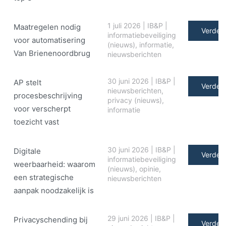
1 juli 2026
|
IB&P
|
Maatregelen nodig
Verder 
informatiebeveiliging
voor automatisering
(nieuws)
,
informatie
,
Van Brienenoordbrug
nieuwsberichten
30 juni 2026
|
IB&P
|
AP stelt
Verder 
nieuwsberichten
,
procesbeschrijving
privacy (nieuws)
,
voor verscherpt
informatie
toezicht vast
30 juni 2026
|
IB&P
|
Digitale
Verder 
informatiebeveiliging
weerbaarheid: waarom
(nieuws)
,
opinie
,
een strategische
nieuwsberichten
aanpak noodzakelijk is
29 juni 2026
|
IB&P
|
Privacyschending bij
Verder 