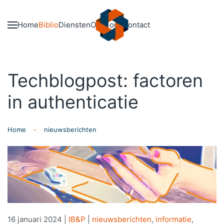
Skip to main content
Home
Biblio
Diensten
Over ons
Contact
Techblogpost: factoren
in authenticatie
Home
nieuwsberichten
16 januari 2024
|
IB&P
|
nieuwsberichten
,
informatie
,