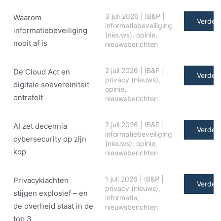
3 juli 2026
|
IB&P
|
Waarom
Verder 
informatiebeveiliging
informatiebeveiliging
(nieuws)
,
opinie
,
nooit af is
nieuwsberichten
2 juli 2026
|
IB&P
|
De Cloud Act en
Verder 
privacy (nieuws)
,
digitale soe­ve­rei­ni­teit
opinie
,
ontrafelt
nieuwsberichten
2 juli 2026
|
IB&P
|
AI zet decennia
Verder 
informatiebeveiliging
cybersecurity op zijn
(nieuws)
,
opinie
,
kop
nieuwsberichten
1 juli 2026
|
IB&P
|
Privacyklachten
Verder 
privacy (nieuws)
,
stijgen explosief – en
informatie
,
de overheid staat in de
nieuwsberichten
top 3