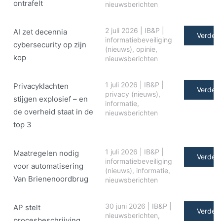
ontrafelt
nieuwsberichten
2 juli 2026
|
IB&P
|
AI zet decennia
Verder 
informatiebeveiliging
cybersecurity op zijn
(nieuws)
,
opinie
,
kop
nieuwsberichten
1 juli 2026
|
IB&P
|
Privacyklachten
Verder 
privacy (nieuws)
,
stijgen explosief – en
informatie
,
de overheid staat in de
nieuwsberichten
top 3
1 juli 2026
|
IB&P
|
Maatregelen nodig
Verder 
informatiebeveiliging
voor automatisering
(nieuws)
,
informatie
,
Van Brienenoordbrug
nieuwsberichten
30 juni 2026
|
IB&P
|
AP stelt
Verder 
nieuwsberichten
,
procesbeschrijving