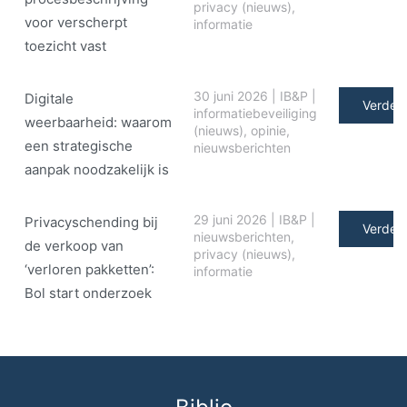
privacy (nieuws)
,
voor verscherpt
informatie
toezicht vast
30 juni 2026
|
IB&P
|
Digitale
Verder 
informatiebeveiliging
weerbaarheid: waarom
(nieuws)
,
opinie
,
een strategische
nieuwsberichten
aanpak noodzakelijk is
29 juni 2026
|
IB&P
|
Privacyschending bij
Verder 
nieuwsberichten
,
de verkoop van
privacy (nieuws)
,
‘verloren pakketten’:
informatie
Bol start onderzoek