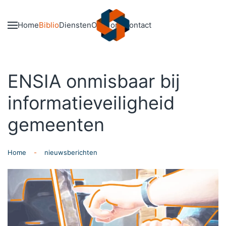
Skip to main content
Home
Biblio
Diensten
Over ons
Contact
ENSIA onmisbaar bij
informatieveiligheid
gemeenten
Home
nieuwsberichten