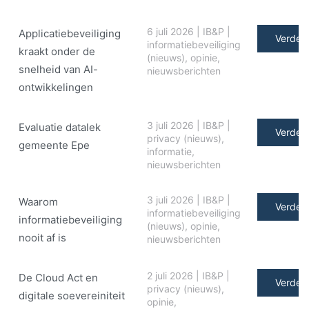
6 juli 2026
|
IB&P
|
Applicatiebeveiliging
Verder 
informatiebeveiliging
kraakt onder de
(nieuws)
,
opinie
,
snelheid van AI-
nieuwsberichten
ontwikkelingen
3 juli 2026
|
IB&P
|
Evaluatie datalek
Verder 
privacy (nieuws)
,
gemeente Epe
informatie
,
nieuwsberichten
3 juli 2026
|
IB&P
|
Waarom
Verder 
informatiebeveiliging
informatiebeveiliging
(nieuws)
,
opinie
,
nooit af is
nieuwsberichten
2 juli 2026
|
IB&P
|
De Cloud Act en
Verder 
privacy (nieuws)
,
digitale soe­ve­rei­ni­teit
opinie
,