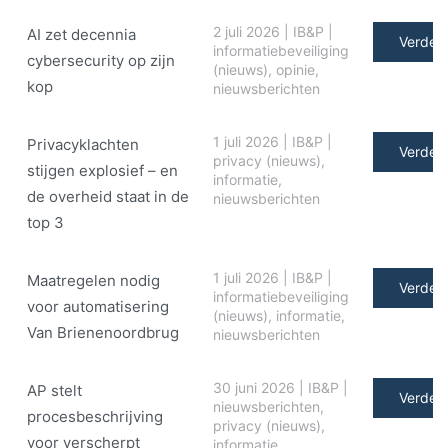
2 juli 2026
|
IB&P
|
AI zet decennia
Verder 
informatiebeveiliging
cybersecurity op zijn
(nieuws)
,
opinie
,
kop
nieuwsberichten
1 juli 2026
|
IB&P
|
Privacyklachten
Verder 
privacy (nieuws)
,
stijgen explosief – en
informatie
,
de overheid staat in de
nieuwsberichten
top 3
1 juli 2026
|
IB&P
|
Maatregelen nodig
Verder 
informatiebeveiliging
voor automatisering
(nieuws)
,
informatie
,
Van Brienenoordbrug
nieuwsberichten
30 juni 2026
|
IB&P
|
AP stelt
Verder 
nieuwsberichten
,
procesbeschrijving
privacy (nieuws)
,
voor verscherpt
informatie