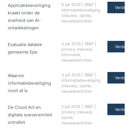
6 juli 2026
|
IB&P
|
Applicatiebeveiliging
Verder 
informatiebeveiliging
kraakt onder de
(nieuws)
,
opinie
,
snelheid van AI-
nieuwsberichten
ontwikkelingen
3 juli 2026
|
IB&P
|
Evaluatie datalek
Verder 
privacy (nieuws)
,
gemeente Epe
informatie
,
nieuwsberichten
3 juli 2026
|
IB&P
|
Waarom
Verder 
informatiebeveiliging
informatiebeveiliging
(nieuws)
,
opinie
,
nooit af is
nieuwsberichten
2 juli 2026
|
IB&P
|
De Cloud Act en
Verder 
privacy (nieuws)
,
digitale soe­ve­rei­ni­teit
opinie
,
ontrafelt
nieuwsberichten