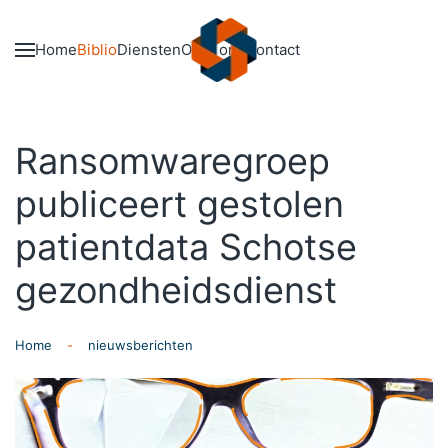
Skip to main content
Home
Biblio
Diensten
Over ons
Contact
Ransomwaregroep
publiceert gestolen
patientdata Schotse
gezondheidsdienst
Home
nieuwsberichten