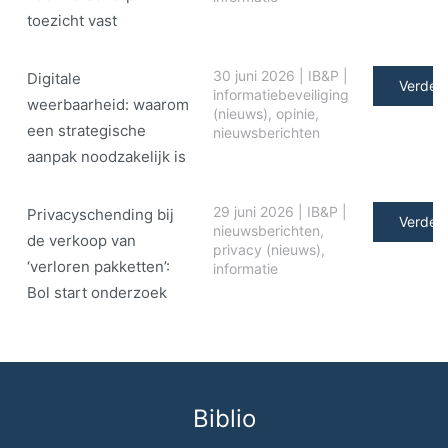
toezicht vast
30 juni 2026
|
IB&P
|
Digitale
Verder 
informatiebeveiliging
weerbaarheid: waarom
(nieuws)
,
opinie
,
een strategische
nieuwsberichten
aanpak noodzakelijk is
29 juni 2026
|
IB&P
|
Privacyschending bij
Verder 
nieuwsberichten
,
de verkoop van
privacy (nieuws)
,
‘verloren pakketten’:
informatie
Bol start onderzoek
Biblio