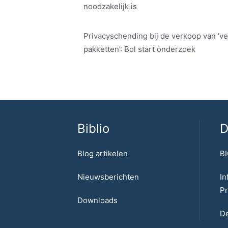
noodzakelijk is
Privacyschending bij de verkoop van ‘ve
pakketten’: Bol start onderzoek
Biblio
D
Blog artikelen
BI
Nieuwsberichten
In
Pr
Downloads
De