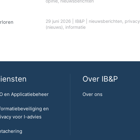
opinie
,
nieuwsberichten
29 juni 2026
|
IB&P
|
nieuwsberichten
,
privacy
rloren
(nieuws)
,
informatie
iensten
Over IB&P
O en Applicatiebeheer
Over ons
formatiebeveiliging en
ivacy voor I-advies
tachering