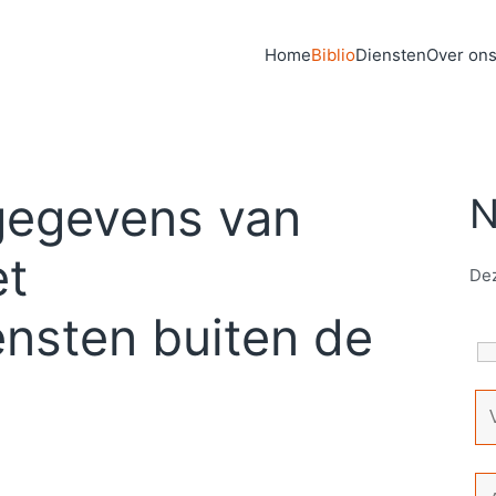
Home
Biblio
Diensten
Over on
gegevens van
N
et
Dez
nsten buiten de