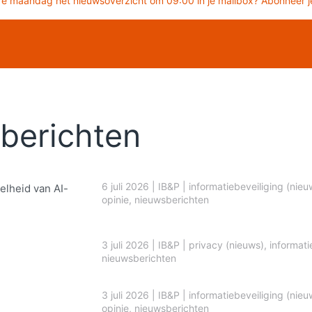
re maandag het nieuwsoverzicht om 09:00 in je mailbox? Abonneer je
berichten
6 juli 2026
|
IB&P
|
informatiebeveiliging (nieu
elheid van AI-
opinie
,
nieuwsberichten
3 juli 2026
|
IB&P
|
privacy (nieuws)
,
informati
nieuwsberichten
3 juli 2026
|
IB&P
|
informatiebeveiliging (nieu
opinie
,
nieuwsberichten