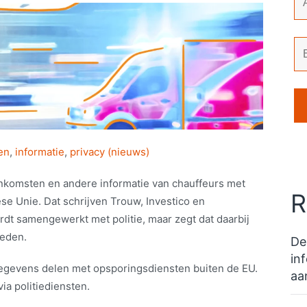
en
,
informatie
,
privacy (nieuws)
inkomsten en andere informatie van chauffeurs met
R
e Unie. Dat schrijven Trouw, Investico en
ordt samengewerkt met politie, maar zegt dat daarbij
reden.
De
in
egevens delen met opsporingsdiensten buiten de EU.
aa
ia politiediensten.