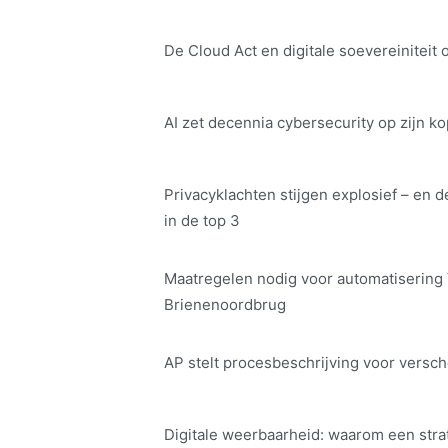
De Cloud Act en digitale soe­ve­rei­ni­teit 
AI zet decennia cybersecurity op zijn ko
Privacyklachten stijgen explosief – en d
in de top 3
Maatregelen nodig voor automatisering
Brienenoordbrug
AP stelt procesbeschrijving voor versch
Digitale weerbaarheid: waarom een str