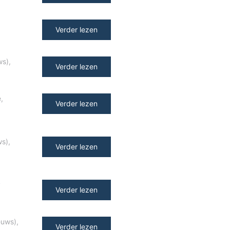
Verder lezen
ws)
,
Verder lezen
e
,
Verder lezen
ws)
,
Verder lezen
y
Verder lezen
euws)
,
Verder lezen