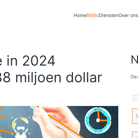
Home
Biblio
Diensten
Over on
e in 2024
N
8 miljoen dollar
Dez