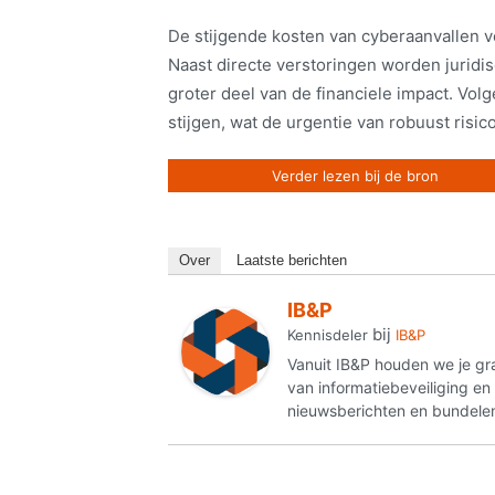
De stijgende kosten van cyberaanvallen 
Naast directe verstoringen worden juridi
groter deel van de financiele impact. Vol
stijgen, wat de urgentie van robuust ris
Verder lezen bij de bron
Over
Laatste berichten
IB&P
bij
Kennisdeler
IB&P
Vanuit IB&P houden we je gr
van informatiebeveiliging e
nieuwsberichten en bundelen