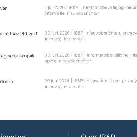
1 juli 2026
|
IB&P
|
informatiebeveiliging (nieu
 Van
informatie
,
nieuwsberichten
30 juni 2026
|
IB&P
|
nieuwsberichten
,
privac
erpt toezicht vast
(nieuws)
,
informatie
30 juni 2026
|
IB&P
|
informatiebeveiliging (ni
ategische aanpak
opinie
,
nieuwsberichten
29 juni 2026
|
IB&P
|
nieuwsberichten
,
privacy
rloren
(nieuws)
,
informatie