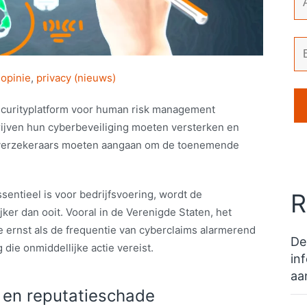
,
opinie
,
privacy (nieuws)
securityplatform voor human risk management
ijven hun cyberbeveiliging moeten versterken en
rverzekeraars moeten aangaan om de toenemende
essentieel is voor bedrijfsvoering, wordt de
R
er dan ooit. Vooral in de Verenigde Staten, het
ernst als de frequentie van cyberclaims alarmerend
De
 die onmiddellijke actie vereist.
in
aa
s en reputatieschade