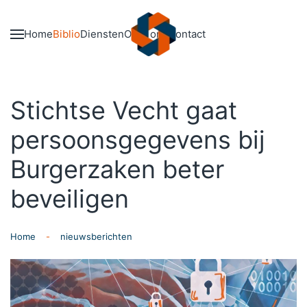
Skip to main content
Home
Biblio
Diensten
Over ons
Contact
Stichtse Vecht gaat
persoonsgegevens bij
Burgerzaken beter
beveiligen
Home
nieuwsberichten