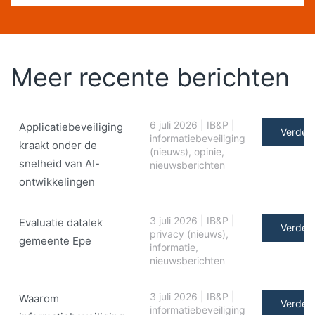
Meer recente berichten
6 juli 2026
|
IB&P
|
Applicatiebeveiliging
Verder 
informatiebeveiliging
kraakt onder de
(nieuws)
,
opinie
,
snelheid van AI-
nieuwsberichten
ontwikkelingen
3 juli 2026
|
IB&P
|
Evaluatie datalek
Verder 
privacy (nieuws)
,
gemeente Epe
informatie
,
nieuwsberichten
3 juli 2026
|
IB&P
|
Waarom
Verder 
informatiebeveiliging