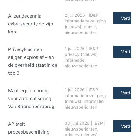
2 juli 2026
|
IB&P
|
AI zet decennia
Verder 
informatiebeveiliging
cybersecurity op zijn
(nieuws)
,
opinie
,
kop
nieuwsberichten
1 juli 2026
|
IB&P
|
Privacyklachten
Verder 
privacy (nieuws)
,
stijgen explosief – en
informatie
,
de overheid staat in de
nieuwsberichten
top 3
1 juli 2026
|
IB&P
|
Maatregelen nodig
Verder 
informatiebeveiliging
voor automatisering
(nieuws)
,
informatie
,
Van Brienenoordbrug
nieuwsberichten
30 juni 2026
|
IB&P
|
AP stelt
Verder 
nieuwsberichten
,
procesbeschrijving
privacy (nieuws)
,