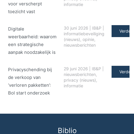
voor verscherpt
informatie
toezicht vast
30 juni 2026
|
IB&P
|
Digitale
Verder 
informatiebeveiliging
weerbaarheid: waarom
(nieuws)
,
opinie
,
een strategische
nieuwsberichten
aanpak noodzakelijk is
29 juni 2026
|
IB&P
|
Privacyschending bij
Verder 
nieuwsberichten
,
de verkoop van
privacy (nieuws)
,
‘verloren pakketten’:
informatie
Bol start onderzoek
Biblio