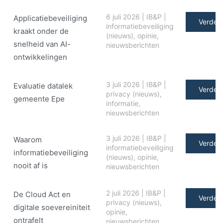
6 juli 2026
|
IB&P
|
Applicatiebeveiliging
Verder 
informatiebeveiliging
kraakt onder de
(nieuws)
,
opinie
,
snelheid van AI-
nieuwsberichten
ontwikkelingen
3 juli 2026
|
IB&P
|
Evaluatie datalek
Verder 
privacy (nieuws)
,
gemeente Epe
informatie
,
nieuwsberichten
3 juli 2026
|
IB&P
|
Waarom
Verder 
informatiebeveiliging
informatiebeveiliging
(nieuws)
,
opinie
,
nooit af is
nieuwsberichten
2 juli 2026
|
IB&P
|
De Cloud Act en
Verder 
privacy (nieuws)
,
digitale soe­ve­rei­ni­teit
opinie
,
ontrafelt
nieuwsberichten