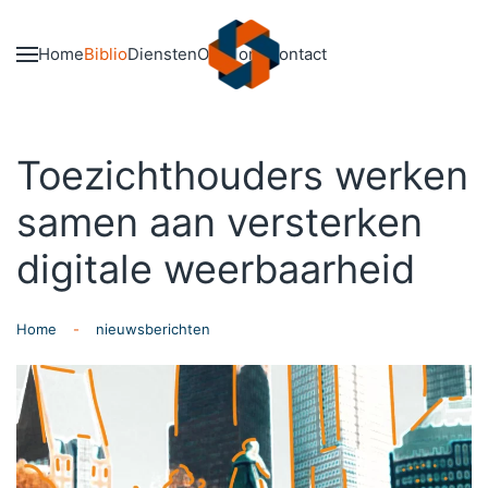
Skip to main content
Home
Biblio
Diensten
Over ons
Contact
Toezichthouders werken
samen aan versterken
digitale weerbaarheid
Home
nieuwsberichten