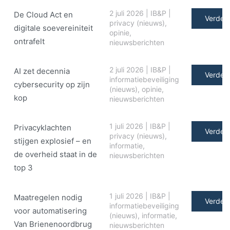
2 juli 2026
|
IB&P
|
De Cloud Act en
Verder 
privacy (nieuws)
,
digitale soe­ve­rei­ni­teit
opinie
,
ontrafelt
nieuwsberichten
2 juli 2026
|
IB&P
|
AI zet decennia
Verder 
informatiebeveiliging
cybersecurity op zijn
(nieuws)
,
opinie
,
kop
nieuwsberichten
1 juli 2026
|
IB&P
|
Privacyklachten
Verder 
privacy (nieuws)
,
stijgen explosief – en
informatie
,
de overheid staat in de
nieuwsberichten
top 3
1 juli 2026
|
IB&P
|
Maatregelen nodig
Verder 
informatiebeveiliging
voor automatisering
(nieuws)
,
informatie
,
Van Brienenoordbrug
nieuwsberichten