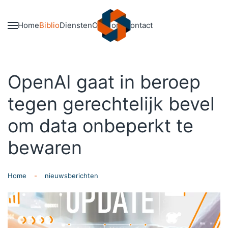
Skip to main content
Home
Biblio
Diensten
Over ons
Contact
OpenAI gaat in beroep
tegen gerechtelijk bevel
om data onbeperkt te
bewaren
Home
nieuwsberichten