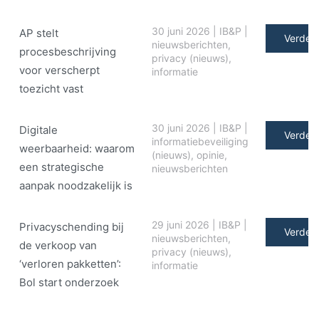
30 juni 2026
|
IB&P
|
AP stelt
Verder 
nieuwsberichten
,
procesbeschrijving
privacy (nieuws)
,
voor verscherpt
informatie
toezicht vast
30 juni 2026
|
IB&P
|
Digitale
Verder 
informatiebeveiliging
weerbaarheid: waarom
(nieuws)
,
opinie
,
een strategische
nieuwsberichten
aanpak noodzakelijk is
29 juni 2026
|
IB&P
|
Privacyschending bij
Verder 
nieuwsberichten
,
de verkoop van
privacy (nieuws)
,
‘verloren pakketten’:
informatie
Bol start onderzoek