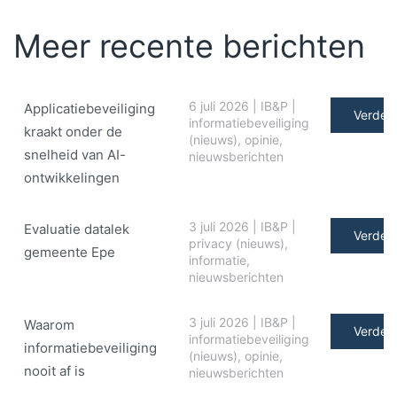
Meer recente berichten
6 juli 2026
|
IB&P
|
Applicatiebeveiliging
Verder 
informatiebeveiliging
kraakt onder de
(nieuws)
,
opinie
,
snelheid van AI-
nieuwsberichten
ontwikkelingen
3 juli 2026
|
IB&P
|
Evaluatie datalek
Verder 
privacy (nieuws)
,
gemeente Epe
informatie
,
nieuwsberichten
3 juli 2026
|
IB&P
|
Waarom
Verder 
informatiebeveiliging
informatiebeveiliging
(nieuws)
,
opinie
,
nooit af is
nieuwsberichten