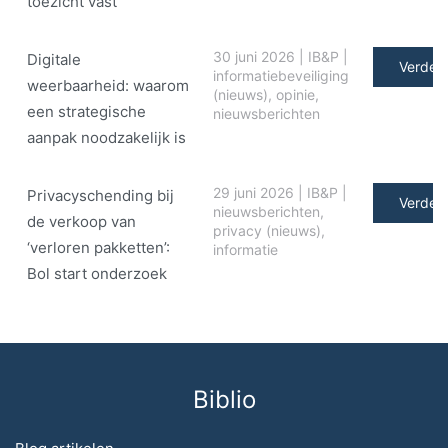
toezicht vast
30 juni 2026
|
IB&P
|
Digitale
Verder 
informatiebeveiliging
weerbaarheid: waarom
(nieuws)
,
opinie
,
een strategische
nieuwsberichten
aanpak noodzakelijk is
29 juni 2026
|
IB&P
|
Privacyschending bij
Verder 
nieuwsberichten
,
de verkoop van
privacy (nieuws)
,
‘verloren pakketten’:
informatie
Bol start onderzoek
Biblio