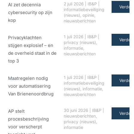
2 juli 2026
|
IB&P
|
AI zet decennia
Verder 
informatiebeveiliging
cybersecurity op zijn
(nieuws)
,
opinie
,
kop
nieuwsberichten
1 juli 2026
|
IB&P
|
Privacyklachten
Verder 
privacy (nieuws)
,
stijgen explosief – en
informatie
,
de overheid staat in de
nieuwsberichten
top 3
1 juli 2026
|
IB&P
|
Maatregelen nodig
Verder 
informatiebeveiliging
voor automatisering
(nieuws)
,
informatie
,
Van Brienenoordbrug
nieuwsberichten
30 juni 2026
|
IB&P
|
AP stelt
Verder 
nieuwsberichten
,
procesbeschrijving
privacy (nieuws)
,
voor verscherpt
informatie