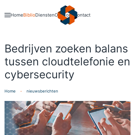
Skip to main content
Home
Biblio
Diensten
Over ons
Contact
Bedrijven zoeken balans
tussen cloudtelefonie en
cybersecurity
Home
nieuwsberichten