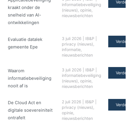
Verder 
informatiebeveiliging
kraakt onder de
(nieuws)
,
opinie
,
snelheid van AI-
nieuwsberichten
ontwikkelingen
3 juli 2026
|
IB&P
|
Evaluatie datalek
Verder 
privacy (nieuws)
,
gemeente Epe
informatie
,
nieuwsberichten
3 juli 2026
|
IB&P
|
Waarom
Verder 
informatiebeveiliging
informatiebeveiliging
(nieuws)
,
opinie
,
nooit af is
nieuwsberichten
2 juli 2026
|
IB&P
|
De Cloud Act en
Verder 
privacy (nieuws)
,
digitale soe­ve­rei­ni­teit
opinie
,
ontrafelt
nieuwsberichten