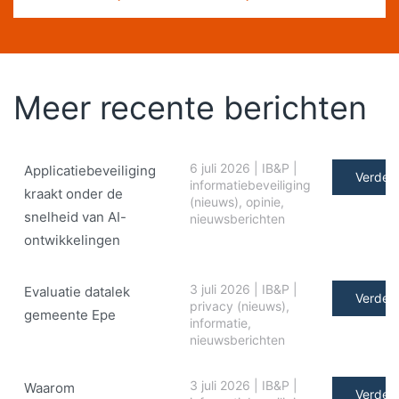
Meer recente berichten
6 juli 2026
|
IB&P
|
Applicatiebeveiliging
Verder 
informatiebeveiliging
kraakt onder de
(nieuws)
,
opinie
,
snelheid van AI-
nieuwsberichten
ontwikkelingen
3 juli 2026
|
IB&P
|
Evaluatie datalek
Verder 
privacy (nieuws)
,
gemeente Epe
informatie
,
nieuwsberichten
3 juli 2026
|
IB&P
|
Waarom
Verder 