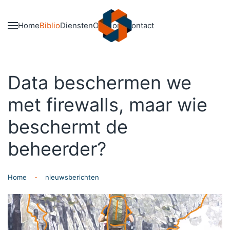
Skip to main content
Home
Biblio
Diensten
Over ons
Contact
Data beschermen we
met firewalls, maar wie
beschermt de
beheerder?
Home
nieuwsberichten