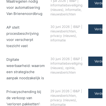
1 juli 2026
|
IB&P
|
Maatregelen nodig
Verder 
informatiebeveiliging
voor automatisering
(nieuws)
,
informatie
,
Van Brienenoordbrug
nieuwsberichten
30 juni 2026
|
IB&P
|
AP stelt
Verder 
nieuwsberichten
,
procesbeschrijving
privacy (nieuws)
,
voor verscherpt
informatie
toezicht vast
30 juni 2026
|
IB&P
|
Digitale
Verder 
informatiebeveiliging
weerbaarheid: waarom
(nieuws)
,
opinie
,
een strategische
nieuwsberichten
aanpak noodzakelijk is
29 juni 2026
|
IB&P
|
Privacyschending bij
Verder 
nieuwsberichten
,
de verkoop van
privacy (nieuws)
,
‘verloren pakketten’:
informatie