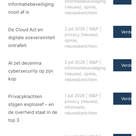
informatiebeveiliging
informatiebeveiliging
(nieuws)
,
opinie
,
nooit af is
nieuwsberichten
2 juli 2026
|
IB&P
|
De Cloud Act en
Verder 
privacy (nieuws)
,
digitale soe­ve­rei­ni­teit
opinie
,
ontrafelt
nieuwsberichten
2 juli 2026
|
IB&P
|
AI zet decennia
Verder 
informatiebeveiliging
cybersecurity op zijn
(nieuws)
,
opinie
,
kop
nieuwsberichten
1 juli 2026
|
IB&P
|
Privacyklachten
Verder 
privacy (nieuws)
,
stijgen explosief – en
informatie
,
de overheid staat in de
nieuwsberichten
top 3