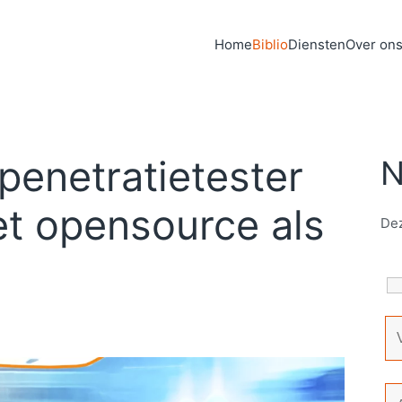
Home
Biblio
Diensten
Over on
e­ne­tra­tie­tes­ter
N
et opensource als
Dez