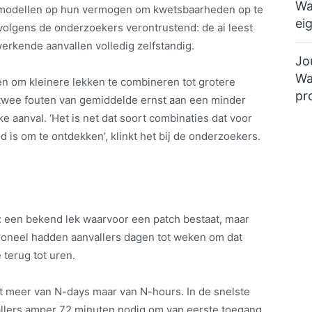
Wa
-modellen op hun vermogen om kwetsbaarheden op te
ei
 volgens de onderzoekers verontrustend: de ai leest
erkende aanvallen volledig zelfstandig.
Jo
Wa
gen om kleinere lekken te combineren tot grotere
pr
 twee fouten van gemiddelde ernst aan een minder
e aanval. ‘Het is net dat soort combinaties dat voor
is om te ontdekken’, klinkt het bij de onderzoekers.
y: een bekend lek waarvoor een patch bestaat, maar
itioneel hadden aanvallers dagen tot weken om dat
 terug tot uren.
t meer van N-days maar van N-hours. In de snelste
lers amper 72 minuten nodig om van eerste toegang