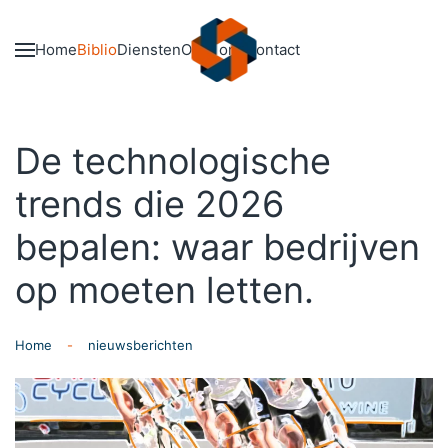
Skip to main content
Home
Biblio
Diensten
Over ons
Contact
De technologische
trends die 2026
bepalen: waar bedrijven
op moeten letten.
Home
nieuwsberichten