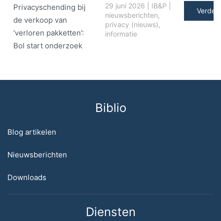
29 juni 2026
|
IB&P
|
Privacyschending bij
Verder 
nieuwsberichten
,
de verkoop van
privacy (nieuws)
,
‘verloren pakketten’:
informatie
Bol start onderzoek
Biblio
Blog artikelen
Nieuwsberichten
Downloads
Diensten