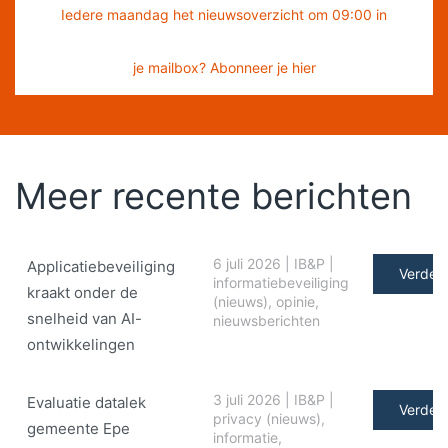
Iedere maandag het nieuwsoverzicht om 09:00 in
je mailbox? Abonneer je hier
Meer recente berichten
6 juli 2026
|
IB&P
|
Applicatiebeveiliging
Verder 
informatiebeveiliging
kraakt onder de
(nieuws)
,
opinie
,
snelheid van AI-
nieuwsberichten
ontwikkelingen
3 juli 2026
|
IB&P
|
Evaluatie datalek
Verder 
privacy (nieuws)
,
gemeente Epe
informatie
,