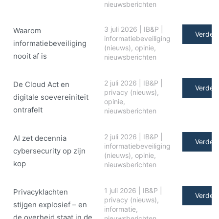
nieuwsberichten
3 juli 2026
|
IB&P
|
Waarom
Verder 
informatiebeveiliging
informatiebeveiliging
(nieuws)
,
opinie
,
nooit af is
nieuwsberichten
2 juli 2026
|
IB&P
|
De Cloud Act en
Verder 
privacy (nieuws)
,
digitale soe­ve­rei­ni­teit
opinie
,
ontrafelt
nieuwsberichten
2 juli 2026
|
IB&P
|
AI zet decennia
Verder 
informatiebeveiliging
cybersecurity op zijn
(nieuws)
,
opinie
,
kop
nieuwsberichten
1 juli 2026
|
IB&P
|
Privacyklachten
Verder 
privacy (nieuws)
,
stijgen explosief – en
informatie
,
de overheid staat in de
nieuwsberichten