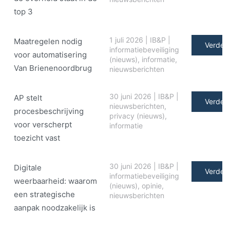
top 3
1 juli 2026
|
IB&P
|
Maatregelen nodig
Verder 
informatiebeveiliging
voor automatisering
(nieuws)
,
informatie
,
Van Brienenoordbrug
nieuwsberichten
30 juni 2026
|
IB&P
|
AP stelt
Verder 
nieuwsberichten
,
procesbeschrijving
privacy (nieuws)
,
voor verscherpt
informatie
toezicht vast
30 juni 2026
|
IB&P
|
Digitale
Verder 
informatiebeveiliging
weerbaarheid: waarom
(nieuws)
,
opinie
,
een strategische
nieuwsberichten
aanpak noodzakelijk is