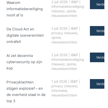
3 juli 2026
|
IB&P
|
Waarom
Verder 
informatiebeveiliging
informatiebeveiliging
(nieuws)
,
opinie
,
nooit af is
nieuwsberichten
2 juli 2026
|
IB&P
|
De Cloud Act en
Verder 
privacy (nieuws)
,
digitale soe­ve­rei­ni­teit
opinie
,
ontrafelt
nieuwsberichten
2 juli 2026
|
IB&P
|
AI zet decennia
Verder 
informatiebeveiliging
cybersecurity op zijn
(nieuws)
,
opinie
,
kop
nieuwsberichten
1 juli 2026
|
IB&P
|
Privacyklachten
Verder 
privacy (nieuws)
,
stijgen explosief – en
informatie
,
de overheid staat in de
nieuwsberichten
top 3