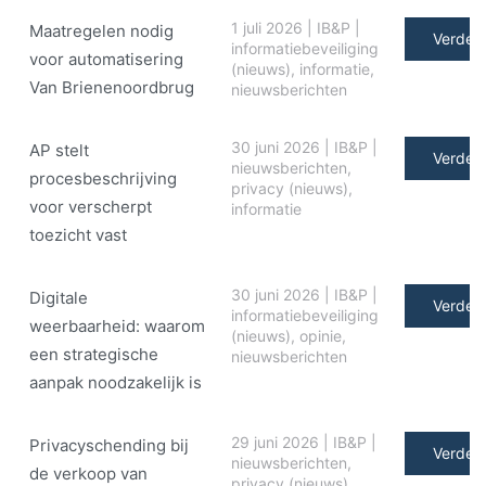
1 juli 2026
|
IB&P
|
Maatregelen nodig
Verder 
informatiebeveiliging
voor automatisering
(nieuws)
,
informatie
,
Van Brienenoordbrug
nieuwsberichten
30 juni 2026
|
IB&P
|
AP stelt
Verder 
nieuwsberichten
,
procesbeschrijving
privacy (nieuws)
,
voor verscherpt
informatie
toezicht vast
30 juni 2026
|
IB&P
|
Digitale
Verder 
informatiebeveiliging
weerbaarheid: waarom
(nieuws)
,
opinie
,
een strategische
nieuwsberichten
aanpak noodzakelijk is
29 juni 2026
|
IB&P
|
Privacyschending bij
Verder 
nieuwsberichten
,
de verkoop van
privacy (nieuws)
,