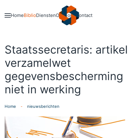
Skip to main content
Home
Biblio
Diensten
Over ons
Contact
Staatssecretaris: artikel
verzamelwet
gegevensbescherming
niet in werking
Home
nieuwsberichten