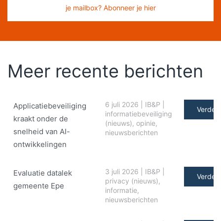
je mailbox? Abonneer je hier
Meer recente berichten
6 juli 2026
|
IB&P
|
Applicatiebeveiliging
Verder 
informatiebeveiliging
kraakt onder de
(nieuws)
,
opinie
,
snelheid van AI-
nieuwsberichten
ontwikkelingen
3 juli 2026
|
IB&P
|
Evaluatie datalek
Verder 
privacy (nieuws)
,
gemeente Epe
informatie
,
nieuwsberichten