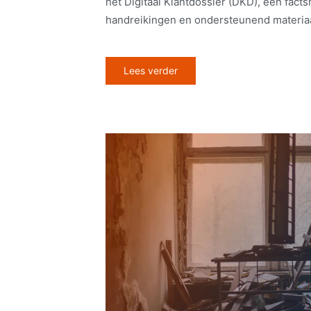
het Digitaal Klantdossier (DKD), een facts
handreikingen en ondersteunend materiaa
Lees verder