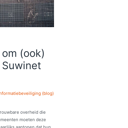
 om (ook)
e Suwinet
nformatiebeveiliging (blog)
trouwbare overheid die
Gemeenten moeten deze
arlijks aantonen dat hun