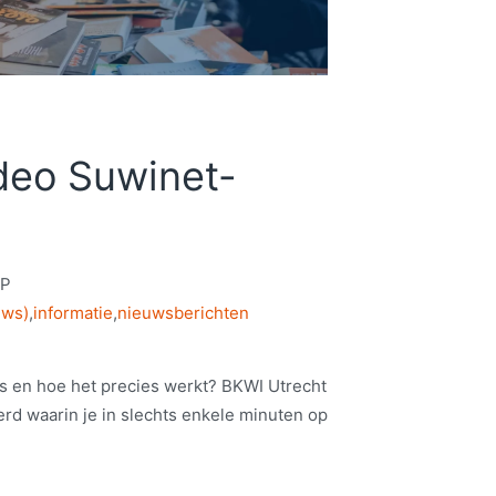
deo Suwinet-
&P
uws)
,
informatie
,
nieuwsberichten
is en hoe het precies werkt? BKWI Utrecht
rd waarin je in slechts enkele minuten op