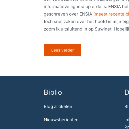
informatieveiligheid op orde is. ENSIA help
geschreven over ENSIA
(meest recente b
toch snel zaken over het hoofd is mijn eig
zoom ik uitsluitend in op Suwinet. Hopelijk
Lees verder
Biblio
D
Blog artikelen
BI
Nieuwsberichten
In
Pr