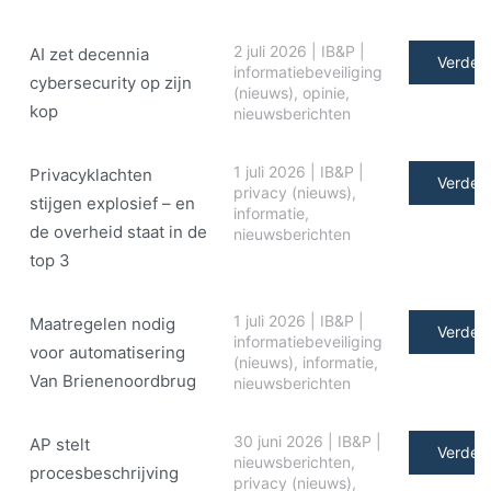
2 juli 2026
|
IB&P
|
AI zet decennia
Verder 
informatiebeveiliging
cybersecurity op zijn
(nieuws)
,
opinie
,
kop
nieuwsberichten
1 juli 2026
|
IB&P
|
Privacyklachten
Verder 
privacy (nieuws)
,
stijgen explosief – en
informatie
,
de overheid staat in de
nieuwsberichten
top 3
1 juli 2026
|
IB&P
|
Maatregelen nodig
Verder 
informatiebeveiliging
voor automatisering
(nieuws)
,
informatie
,
Van Brienenoordbrug
nieuwsberichten
30 juni 2026
|
IB&P
|
AP stelt
Verder 
nieuwsberichten
,
procesbeschrijving
privacy (nieuws)
,