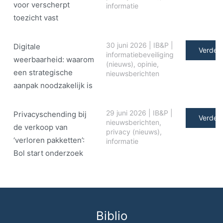
voor verscherpt
informatie
toezicht vast
30 juni 2026
|
IB&P
|
Digitale
Verder 
informatiebeveiliging
weerbaarheid: waarom
(nieuws)
,
opinie
,
een strategische
nieuwsberichten
aanpak noodzakelijk is
29 juni 2026
|
IB&P
|
Privacyschending bij
Verder 
nieuwsberichten
,
de verkoop van
privacy (nieuws)
,
‘verloren pakketten’:
informatie
Bol start onderzoek
Biblio