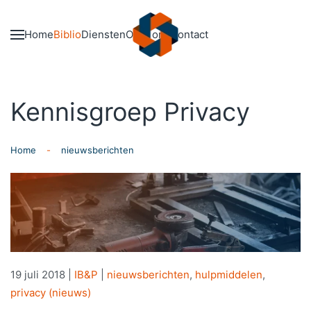
Skip to main content
Home
Biblio
Diensten
Over ons
Contact
Kennisgroep Privacy
Home
nieuwsberichten
19 juli 2018
|
IB&P
|
nieuwsberichten
,
hulpmiddelen
,
privacy (nieuws)