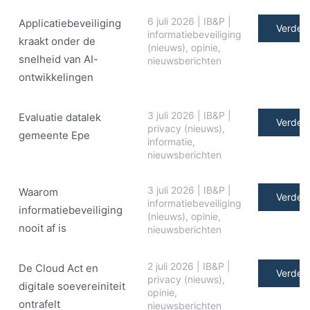
6 juli 2026
|
IB&P
|
Applicatiebeveiliging
Verder 
informatiebeveiliging
kraakt onder de
(nieuws)
,
opinie
,
snelheid van AI-
nieuwsberichten
ontwikkelingen
3 juli 2026
|
IB&P
|
Evaluatie datalek
Verder 
privacy (nieuws)
,
gemeente Epe
informatie
,
nieuwsberichten
3 juli 2026
|
IB&P
|
Waarom
Verder 
informatiebeveiliging
informatiebeveiliging
(nieuws)
,
opinie
,
nooit af is
nieuwsberichten
2 juli 2026
|
IB&P
|
De Cloud Act en
Verder 
privacy (nieuws)
,
digitale soe­ve­rei­ni­teit
opinie
,
ontrafelt
nieuwsberichten