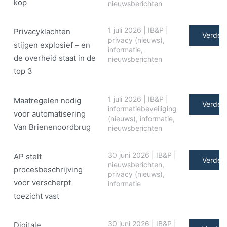
kop
nieuwsberichten
1 juli 2026
|
IB&P
|
Privacyklachten
Verder 
privacy (nieuws)
,
stijgen explosief – en
informatie
,
de overheid staat in de
nieuwsberichten
top 3
1 juli 2026
|
IB&P
|
Maatregelen nodig
Verder 
informatiebeveiliging
voor automatisering
(nieuws)
,
informatie
,
Van Brienenoordbrug
nieuwsberichten
30 juni 2026
|
IB&P
|
AP stelt
Verder 
nieuwsberichten
,
procesbeschrijving
privacy (nieuws)
,
voor verscherpt
informatie
toezicht vast
30 juni 2026
|
IB&P
|
Digitale