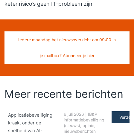
ketenrisico’s geen IT-probleem zijn
Iedere maandag het nieuwsoverzicht om 09:00 in
je mailbox? Abonneer je hier
Meer recente berichten
6 juli 2026
|
IB&P
|
Applicatiebeveiliging
Verder 
informatiebeveiliging
kraakt onder de
(nieuws)
,
opinie
,
snelheid van AI-
nieuwsberichten