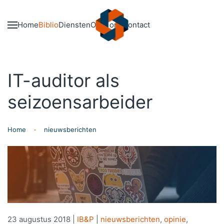
Skip to main content
Home
Biblio
Diensten
Over ons
Contact
IT-auditor als
seizoensarbeider
Home
nieuwsberichten
23 augustus 2018
|
IB&P
|
nieuwsberichten
,
opinie
,