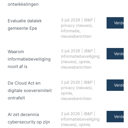
ontwikkelingen
3 juli 2026
|
IB&P
|
Evaluatie datalek
Verder 
privacy (nieuws)
,
gemeente Epe
informatie
,
nieuwsberichten
3 juli 2026
|
IB&P
|
Waarom
Verder 
informatiebeveiliging
informatiebeveiliging
(nieuws)
,
opinie
,
nooit af is
nieuwsberichten
2 juli 2026
|
IB&P
|
De Cloud Act en
Verder 
privacy (nieuws)
,
digitale soe­ve­rei­ni­teit
opinie
,
ontrafelt
nieuwsberichten
2 juli 2026
|
IB&P
|
AI zet decennia
Verder 
informatiebeveiliging
cybersecurity op zijn
(nieuws)
,
opinie
,