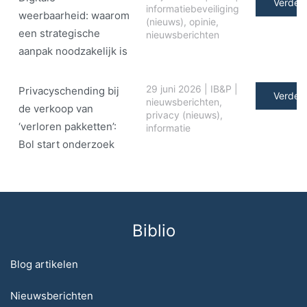
Verder 
informatiebeveiliging
weerbaarheid: waarom
(nieuws)
,
opinie
,
een strategische
nieuwsberichten
aanpak noodzakelijk is
29 juni 2026
|
IB&P
|
Privacyschending bij
Verder 
nieuwsberichten
,
de verkoop van
privacy (nieuws)
,
‘verloren pakketten’:
informatie
Bol start onderzoek
Biblio
Blog artikelen
Nieuwsberichten