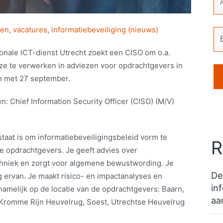
ten
,
vacatures
,
informatiebeveiliging (nieuws)
onale ICT-dienst Utrecht zoekt een CISO om o.a.
ze te verwerken in adviezen voor opdrachtgevers in
 en met 27 september.
: Chief Information Security Officer (CISO) (M/V)
taat is om informatiebeveiligingsbeleid vorm te
R
e opdrachtgevers. Je geeft advies over
echniek en zorgt voor algemene bewustwording. Je
De
g ervan. Je maakt risico- en impactanalyses en
in
namelijk op de locatie van de opdrachtgevers: Baarn,
aa
t Kromme Rijn Heuvelrug, Soest, Utrechtse Heuvelrug