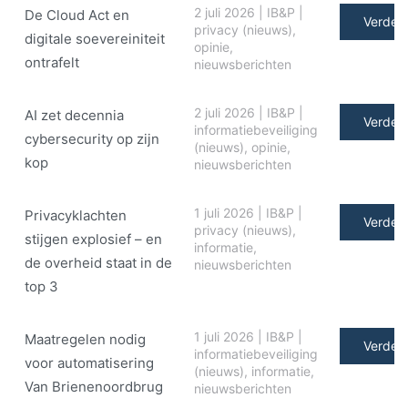
2 juli 2026
|
IB&P
|
De Cloud Act en
Verder 
privacy (nieuws)
,
digitale soe­ve­rei­ni­teit
opinie
,
ontrafelt
nieuwsberichten
2 juli 2026
|
IB&P
|
AI zet decennia
Verder 
informatiebeveiliging
cybersecurity op zijn
(nieuws)
,
opinie
,
kop
nieuwsberichten
1 juli 2026
|
IB&P
|
Privacyklachten
Verder 
privacy (nieuws)
,
stijgen explosief – en
informatie
,
de overheid staat in de
nieuwsberichten
top 3
1 juli 2026
|
IB&P
|
Maatregelen nodig
Verder 
informatiebeveiliging
voor automatisering
(nieuws)
,
informatie
,
Van Brienenoordbrug
nieuwsberichten