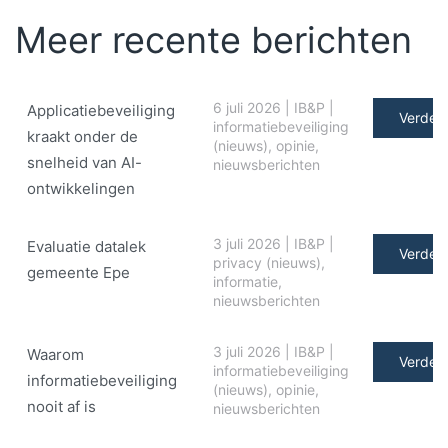
Meer recente berichten
6 juli 2026
|
IB&P
|
Applicatiebeveiliging
Verder 
informatiebeveiliging
kraakt onder de
(nieuws)
,
opinie
,
snelheid van AI-
nieuwsberichten
ontwikkelingen
3 juli 2026
|
IB&P
|
Evaluatie datalek
Verder 
privacy (nieuws)
,
gemeente Epe
informatie
,
nieuwsberichten
3 juli 2026
|
IB&P
|
Waarom
Verder 
informatiebeveiliging
informatiebeveiliging
(nieuws)
,
opinie
,
nooit af is
nieuwsberichten