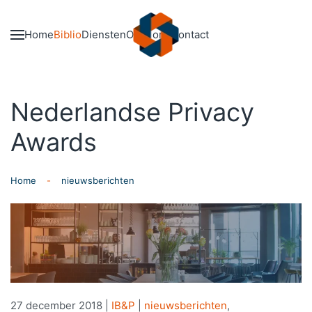
Skip to main content
Home
Biblio
Diensten
Over ons
Contact
Nederlandse Privacy
Awards
Home
nieuwsberichten
27 december 2018
|
IB&P
|
nieuwsberichten
,