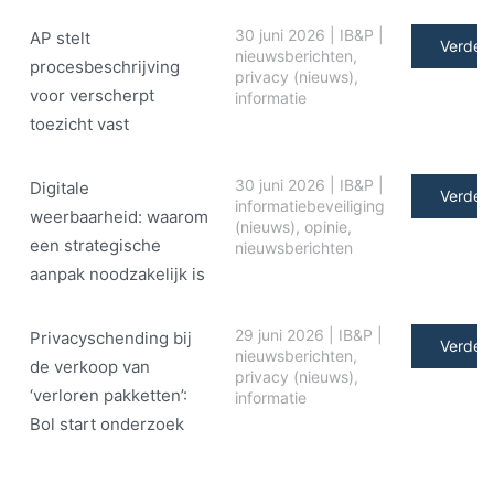
30 juni 2026
|
IB&P
|
AP stelt
Verder 
nieuwsberichten
,
procesbeschrijving
privacy (nieuws)
,
voor verscherpt
informatie
toezicht vast
30 juni 2026
|
IB&P
|
Digitale
Verder 
informatiebeveiliging
weerbaarheid: waarom
(nieuws)
,
opinie
,
een strategische
nieuwsberichten
aanpak noodzakelijk is
29 juni 2026
|
IB&P
|
Privacyschending bij
Verder 
nieuwsberichten
,
de verkoop van
privacy (nieuws)
,
‘verloren pakketten’:
informatie
Bol start onderzoek