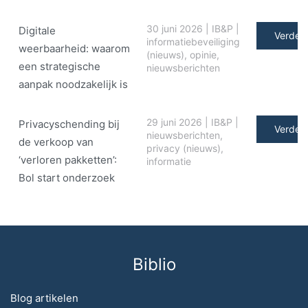
30 juni 2026
|
IB&P
|
Digitale
Verder 
informatiebeveiliging
weerbaarheid: waarom
(nieuws)
,
opinie
,
een strategische
nieuwsberichten
aanpak noodzakelijk is
29 juni 2026
|
IB&P
|
Privacyschending bij
Verder 
nieuwsberichten
,
de verkoop van
privacy (nieuws)
,
‘verloren pakketten’:
informatie
Bol start onderzoek
Biblio
Blog artikelen