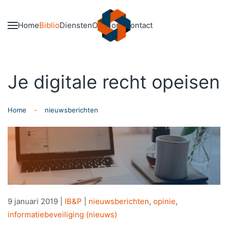
Skip to main content
Home
Biblio
Diensten
Over ons
Contact
Je digitale recht opeisen
Home
nieuwsberichten
9 januari 2019
|
IB&P
|
nieuwsberichten
,
opinie
,
informatiebeveiliging (nieuws)