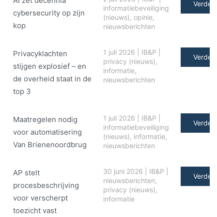
AI zet decennia
Verder 
informatiebeveiliging
cybersecurity op zijn
(nieuws)
,
opinie
,
kop
nieuwsberichten
1 juli 2026
|
IB&P
|
Privacyklachten
Verder 
privacy (nieuws)
,
stijgen explosief – en
informatie
,
de overheid staat in de
nieuwsberichten
top 3
1 juli 2026
|
IB&P
|
Maatregelen nodig
Verder 
informatiebeveiliging
voor automatisering
(nieuws)
,
informatie
,
Van Brienenoordbrug
nieuwsberichten
30 juni 2026
|
IB&P
|
AP stelt
Verder 
nieuwsberichten
,
procesbeschrijving
privacy (nieuws)
,
voor verscherpt
informatie
toezicht vast