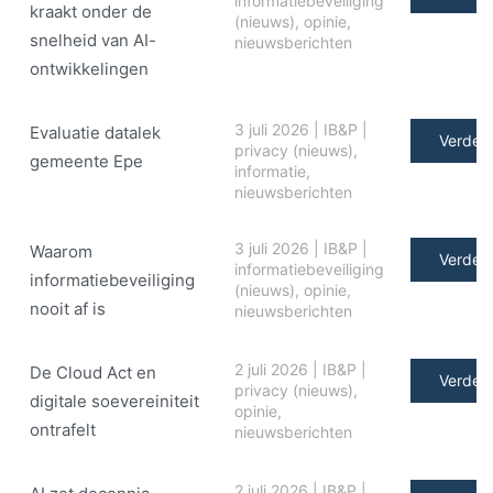
informatiebeveiliging
kraakt onder de
(nieuws)
,
opinie
,
snelheid van AI-
nieuwsberichten
ontwikkelingen
3 juli 2026
|
IB&P
|
Evaluatie datalek
Verder 
privacy (nieuws)
,
gemeente Epe
informatie
,
nieuwsberichten
3 juli 2026
|
IB&P
|
Waarom
Verder 
informatiebeveiliging
informatiebeveiliging
(nieuws)
,
opinie
,
nooit af is
nieuwsberichten
2 juli 2026
|
IB&P
|
De Cloud Act en
Verder 
privacy (nieuws)
,
digitale soe­ve­rei­ni­teit
opinie
,
ontrafelt
nieuwsberichten
2 juli 2026
|
IB&P
|