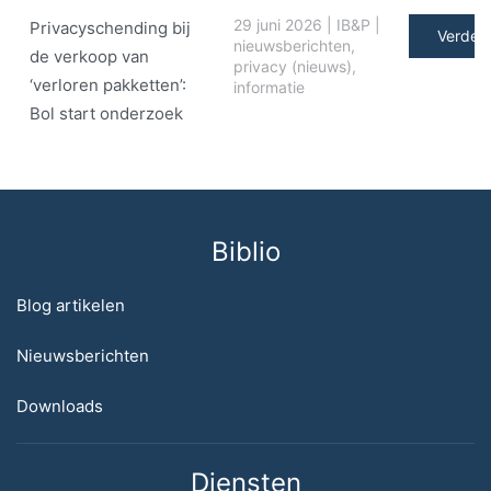
29 juni 2026
|
IB&P
|
Privacyschending bij
Verder 
nieuwsberichten
,
de verkoop van
privacy (nieuws)
,
‘verloren pakketten’:
informatie
Bol start onderzoek
Biblio
Blog artikelen
Nieuwsberichten
Downloads
Diensten