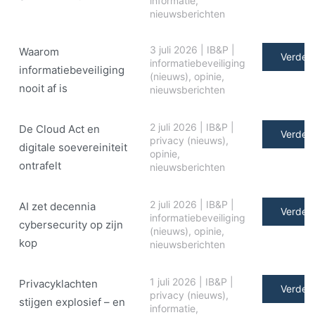
informatie
,
nieuwsberichten
3 juli 2026
|
IB&P
|
Waarom
Verder 
informatiebeveiliging
informatiebeveiliging
(nieuws)
,
opinie
,
nooit af is
nieuwsberichten
2 juli 2026
|
IB&P
|
De Cloud Act en
Verder 
privacy (nieuws)
,
digitale soe­ve­rei­ni­teit
opinie
,
ontrafelt
nieuwsberichten
2 juli 2026
|
IB&P
|
AI zet decennia
Verder 
informatiebeveiliging
cybersecurity op zijn
(nieuws)
,
opinie
,
kop
nieuwsberichten
1 juli 2026
|
IB&P
|
Privacyklachten
Verder 
privacy (nieuws)
,
stijgen explosief – en
informatie
,