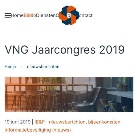
Skip to main content
Home
Biblio
Diensten
Over ons
Contact
VNG Jaarcongres 2019
Home
nieuwsberichten
19 juni 2019
|
IB&P
|
nieuwsberichten
,
bijeenkomsten
,
informatiebeveiliging (nieuws)