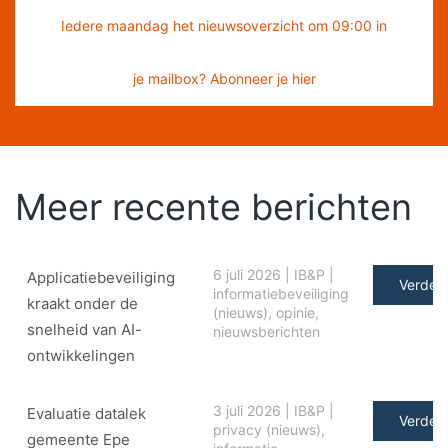
Iedere maandag het nieuwsoverzicht om 09:00 in
je mailbox? Abonneer je hier
Meer recente berichten
6 juli 2026
|
IB&P
|
Applicatiebeveiliging
Verder 
informatiebeveiliging
kraakt onder de
(nieuws)
,
opinie
,
snelheid van AI-
nieuwsberichten
ontwikkelingen
3 juli 2026
|
IB&P
|
Evaluatie datalek
Verder 
privacy (nieuws)
,
gemeente Epe