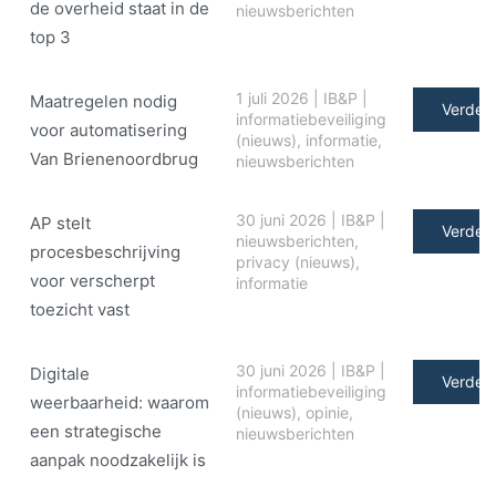
de overheid staat in de
nieuwsberichten
top 3
1 juli 2026
|
IB&P
|
Maatregelen nodig
Verder 
informatiebeveiliging
voor automatisering
(nieuws)
,
informatie
,
Van Brienenoordbrug
nieuwsberichten
30 juni 2026
|
IB&P
|
AP stelt
Verder 
nieuwsberichten
,
procesbeschrijving
privacy (nieuws)
,
voor verscherpt
informatie
toezicht vast
30 juni 2026
|
IB&P
|
Digitale
Verder 
informatiebeveiliging
weerbaarheid: waarom
(nieuws)
,
opinie
,
een strategische
nieuwsberichten
aanpak noodzakelijk is