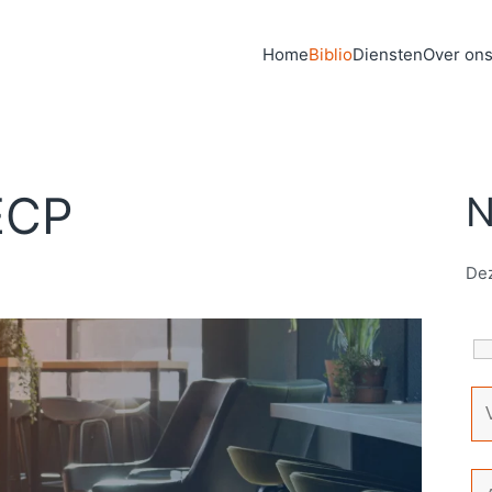
Home
Biblio
Diensten
Over on
ECP
N
Dez