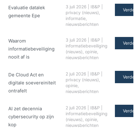
3 juli 2026
|
IB&P
|
Evaluatie datalek
Verder 
privacy (nieuws)
,
gemeente Epe
informatie
,
nieuwsberichten
3 juli 2026
|
IB&P
|
Waarom
Verder 
informatiebeveiliging
informatiebeveiliging
(nieuws)
,
opinie
,
nooit af is
nieuwsberichten
2 juli 2026
|
IB&P
|
De Cloud Act en
Verder 
privacy (nieuws)
,
digitale soe­ve­rei­ni­teit
opinie
,
ontrafelt
nieuwsberichten
2 juli 2026
|
IB&P
|
AI zet decennia
Verder 
informatiebeveiliging
cybersecurity op zijn
(nieuws)
,
opinie
,
kop
nieuwsberichten