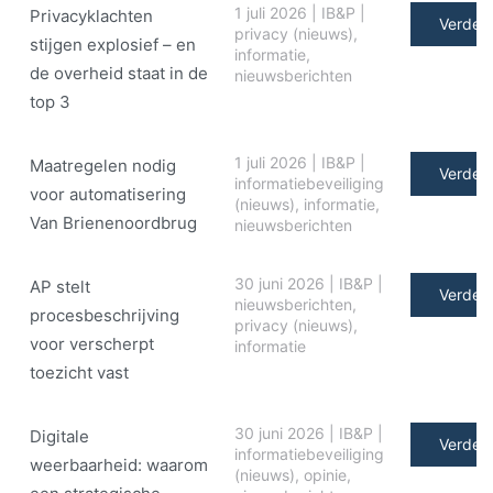
1 juli 2026
|
IB&P
|
Privacyklachten
Verder 
privacy (nieuws)
,
stijgen explosief – en
informatie
,
de overheid staat in de
nieuwsberichten
top 3
1 juli 2026
|
IB&P
|
Maatregelen nodig
Verder 
informatiebeveiliging
voor automatisering
(nieuws)
,
informatie
,
Van Brienenoordbrug
nieuwsberichten
30 juni 2026
|
IB&P
|
AP stelt
Verder 
nieuwsberichten
,
procesbeschrijving
privacy (nieuws)
,
voor verscherpt
informatie
toezicht vast
30 juni 2026
|
IB&P
|
Digitale
Verder 
informatiebeveiliging
weerbaarheid: waarom
(nieuws)
,
opinie
,