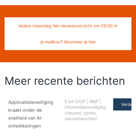
Iedere maandag het nieuwsoverzicht om 09:00 in
je mailbox? Abonneer je hier
Meer recente berichten
6 juli 2026
|
IB&P
|
Applicatiebeveiliging
Verder 
informatiebeveiliging
kraakt onder de
(nieuws)
,
opinie
,
snelheid van AI-
nieuwsberichten
ontwikkelingen