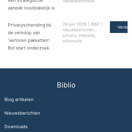
een strategische
nieuwsberichten
aanpak noodzakelijk is
29 juni 2026
|
IB&P
|
Privacyschending bij
Verder 
nieuwsberichten
,
de verkoop van
privacy (nieuws)
,
‘verloren pakketten’:
informatie
Bol start onderzoek
Biblio
Blog artikelen
Nieuwsberichten
Downloads