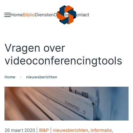
Skip to main content
Home
Biblio
Diensten
Over ons
Contact
Vragen over
videoconferencingtools
Home
nieuwsberichten
26 maart 2020
|
IB&P
|
nieuwsberichten
,
informatie
,