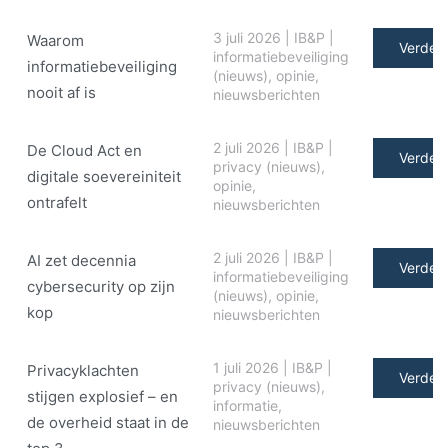
3 juli 2026
|
IB&P
|
Waarom
Verder 
informatiebeveiliging
informatiebeveiliging
(nieuws)
,
opinie
,
nooit af is
nieuwsberichten
2 juli 2026
|
IB&P
|
De Cloud Act en
Verder 
privacy (nieuws)
,
digitale soe­ve­rei­ni­teit
opinie
,
ontrafelt
nieuwsberichten
2 juli 2026
|
IB&P
|
AI zet decennia
Verder 
informatiebeveiliging
cybersecurity op zijn
(nieuws)
,
opinie
,
kop
nieuwsberichten
1 juli 2026
|
IB&P
|
Privacyklachten
Verder 
privacy (nieuws)
,
stijgen explosief – en
informatie
,
de overheid staat in de
nieuwsberichten