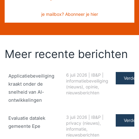
je mailbox? Abonneer je hier
Meer recente berichten
6 juli 2026
|
IB&P
|
Applicatiebeveiliging
Verder 
informatiebeveiliging
kraakt onder de
(nieuws)
,
opinie
,
snelheid van AI-
nieuwsberichten
ontwikkelingen
3 juli 2026
|
IB&P
|
Evaluatie datalek
Verder 
privacy (nieuws)
,
gemeente Epe
informatie
,
nieuwsberichten