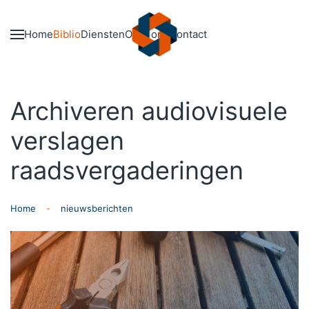
Skip to main content
Home
Biblio
Diensten
Over ons
Contact
Archiveren audiovisuele
verslagen
raadsvergaderingen
Home
nieuwsberichten