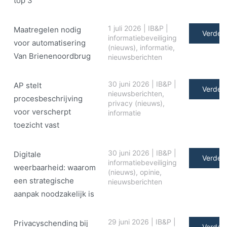
top 3
1 juli 2026
|
IB&P
|
Maatregelen nodig
Verder 
informatiebeveiliging
voor automatisering
(nieuws)
,
informatie
,
Van Brienenoordbrug
nieuwsberichten
30 juni 2026
|
IB&P
|
AP stelt
Verder 
nieuwsberichten
,
procesbeschrijving
privacy (nieuws)
,
voor verscherpt
informatie
toezicht vast
30 juni 2026
|
IB&P
|
Digitale
Verder 
informatiebeveiliging
weerbaarheid: waarom
(nieuws)
,
opinie
,
een strategische
nieuwsberichten
aanpak noodzakelijk is
29 juni 2026
|
IB&P
|
Privacyschending bij
Verder 