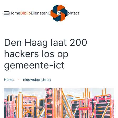
Skip to main content
Home
Biblio
Diensten
Over ons
Contact
Den Haag laat 200
hackers los op
gemeente-ict
Home
nieuwsberichten