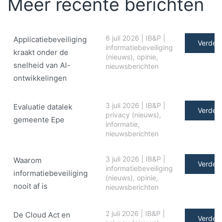
Meer recente berichten
6 juli 2026
|
IB&P
|
Applicatiebeveiliging
Verder 
informatiebeveiliging
kraakt onder de
(nieuws)
,
opinie
,
snelheid van AI-
nieuwsberichten
ontwikkelingen
3 juli 2026
|
IB&P
|
Evaluatie datalek
Verder 
privacy (nieuws)
,
gemeente Epe
informatie
,
nieuwsberichten
3 juli 2026
|
IB&P
|
Waarom
Verder 
informatiebeveiliging
informatiebeveiliging
(nieuws)
,
opinie
,
nooit af is
nieuwsberichten
2 juli 2026
|
IB&P
|
De Cloud Act en
Verder 