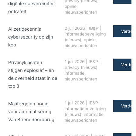
privacy (nieuws)
,
digitale soe­ve­rei­ni­teit
opinie
,
ontrafelt
nieuwsberichten
2 juli 2026
|
IB&P
|
AI zet decennia
Verder 
informatiebeveiliging
cybersecurity op zijn
(nieuws)
,
opinie
,
kop
nieuwsberichten
1 juli 2026
|
IB&P
|
Privacyklachten
Verder 
privacy (nieuws)
,
stijgen explosief – en
informatie
,
de overheid staat in de
nieuwsberichten
top 3
1 juli 2026
|
IB&P
|
Maatregelen nodig
Verder 
informatiebeveiliging
voor automatisering
(nieuws)
,
informatie
,
Van Brienenoordbrug
nieuwsberichten