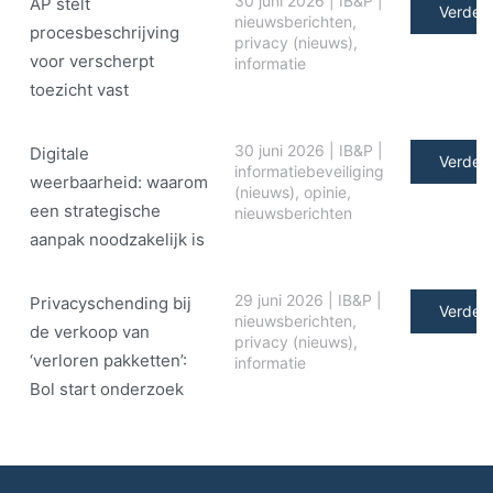
30 juni 2026
|
IB&P
|
AP stelt
Verder 
nieuwsberichten
,
procesbeschrijving
privacy (nieuws)
,
voor verscherpt
informatie
toezicht vast
30 juni 2026
|
IB&P
|
Digitale
Verder 
informatiebeveiliging
weerbaarheid: waarom
(nieuws)
,
opinie
,
een strategische
nieuwsberichten
aanpak noodzakelijk is
29 juni 2026
|
IB&P
|
Privacyschending bij
Verder 
nieuwsberichten
,
de verkoop van
privacy (nieuws)
,
‘verloren pakketten’:
informatie
Bol start onderzoek