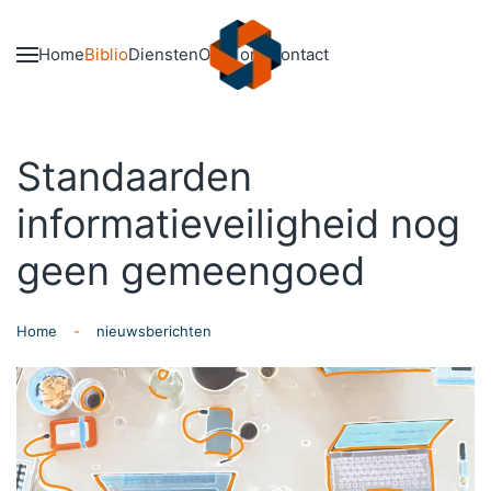
Skip to main content
Home
Biblio
Diensten
Over ons
Contact
Standaarden
informatieveiligheid nog
geen gemeengoed
Home
nieuwsberichten