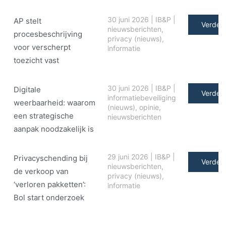
30 juni 2026
|
IB&P
|
AP stelt
Verder 
nieuwsberichten
,
procesbeschrijving
privacy (nieuws)
,
voor verscherpt
informatie
toezicht vast
30 juni 2026
|
IB&P
|
Digitale
Verder 
informatiebeveiliging
weerbaarheid: waarom
(nieuws)
,
opinie
,
een strategische
nieuwsberichten
aanpak noodzakelijk is
29 juni 2026
|
IB&P
|
Privacyschending bij
Verder 
nieuwsberichten
,
de verkoop van
privacy (nieuws)
,
‘verloren pakketten’:
informatie
Bol start onderzoek