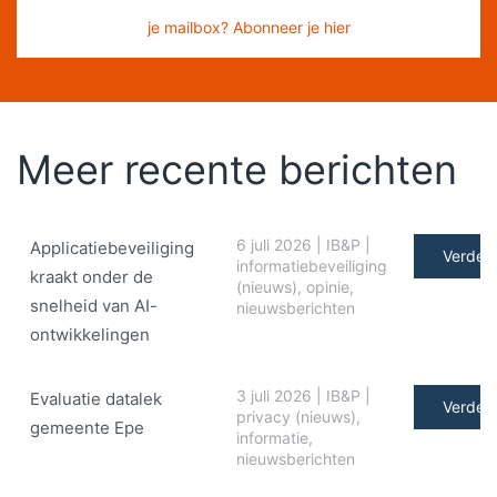
je mailbox? Abonneer je hier
Meer recente berichten
6 juli 2026
|
IB&P
|
Applicatiebeveiliging
Verder 
informatiebeveiliging
kraakt onder de
(nieuws)
,
opinie
,
snelheid van AI-
nieuwsberichten
ontwikkelingen
3 juli 2026
|
IB&P
|
Evaluatie datalek
Verder 
privacy (nieuws)
,
gemeente Epe
informatie
,
nieuwsberichten