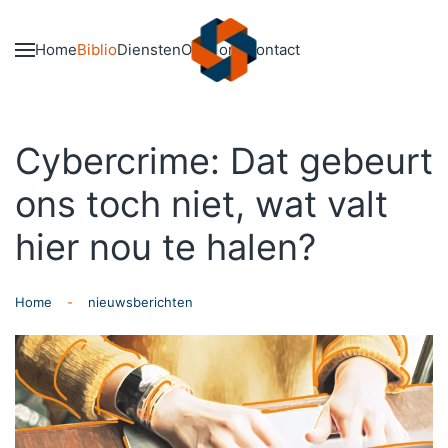
Skip to main content
Home
Biblio
Diensten
Over ons
Contact
Cybercrime: Dat gebeurt
ons toch niet, wat valt
hier nou te halen?
Home
nieuwsberichten