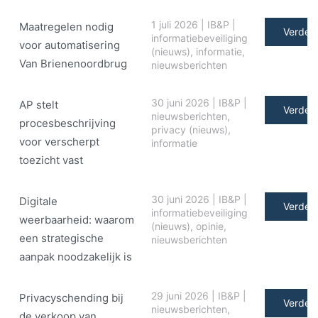
1 juli 2026
|
IB&P
|
Maatregelen nodig
Verder 
informatiebeveiliging
voor automatisering
(nieuws)
,
informatie
,
Van Brienenoordbrug
nieuwsberichten
30 juni 2026
|
IB&P
|
AP stelt
Verder 
nieuwsberichten
,
procesbeschrijving
privacy (nieuws)
,
voor verscherpt
informatie
toezicht vast
30 juni 2026
|
IB&P
|
Digitale
Verder 
informatiebeveiliging
weerbaarheid: waarom
(nieuws)
,
opinie
,
een strategische
nieuwsberichten
aanpak noodzakelijk is
29 juni 2026
|
IB&P
|
Privacyschending bij
Verder 
nieuwsberichten
,
de verkoop van