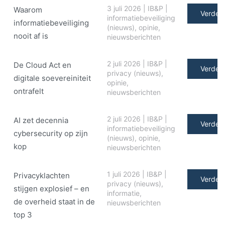
3 juli 2026
|
IB&P
|
Waarom
Verder 
informatiebeveiliging
informatiebeveiliging
(nieuws)
,
opinie
,
nooit af is
nieuwsberichten
2 juli 2026
|
IB&P
|
De Cloud Act en
Verder 
privacy (nieuws)
,
digitale soe­ve­rei­ni­teit
opinie
,
ontrafelt
nieuwsberichten
2 juli 2026
|
IB&P
|
AI zet decennia
Verder 
informatiebeveiliging
cybersecurity op zijn
(nieuws)
,
opinie
,
kop
nieuwsberichten
1 juli 2026
|
IB&P
|
Privacyklachten
Verder 
privacy (nieuws)
,
stijgen explosief – en
informatie
,
de overheid staat in de
nieuwsberichten
top 3