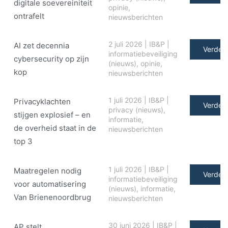
digitale soe­ve­rei­ni­teit
opinie
,
ontrafelt
nieuwsberichten
2 juli 2026
|
IB&P
|
AI zet decennia
Verder 
informatiebeveiliging
cybersecurity op zijn
(nieuws)
,
opinie
,
kop
nieuwsberichten
1 juli 2026
|
IB&P
|
Privacyklachten
Verder 
privacy (nieuws)
,
stijgen explosief – en
informatie
,
de overheid staat in de
nieuwsberichten
top 3
1 juli 2026
|
IB&P
|
Maatregelen nodig
Verder 
informatiebeveiliging
voor automatisering
(nieuws)
,
informatie
,
Van Brienenoordbrug
nieuwsberichten
30 juni 2026
|
IB&P
|
AP stelt