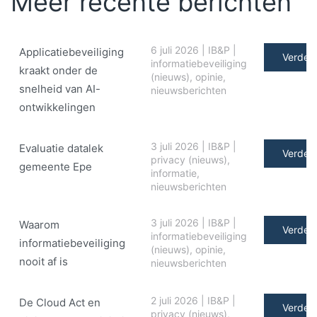
Meer recente berichten
6 juli 2026
|
IB&P
|
Applicatiebeveiliging
Verder 
informatiebeveiliging
kraakt onder de
(nieuws)
,
opinie
,
snelheid van AI-
nieuwsberichten
ontwikkelingen
3 juli 2026
|
IB&P
|
Evaluatie datalek
Verder 
privacy (nieuws)
,
gemeente Epe
informatie
,
nieuwsberichten
3 juli 2026
|
IB&P
|
Waarom
Verder 
informatiebeveiliging
informatiebeveiliging
(nieuws)
,
opinie
,
nooit af is
nieuwsberichten
2 juli 2026
|
IB&P
|
De Cloud Act en
Verder 
privacy (nieuws)
,