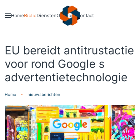
Skip to main content
Home
Biblio
Diensten
Over ons
Contact
EU bereidt antitrustactie
voor rond Google s
advertentietechnologie
Home
nieuwsberichten