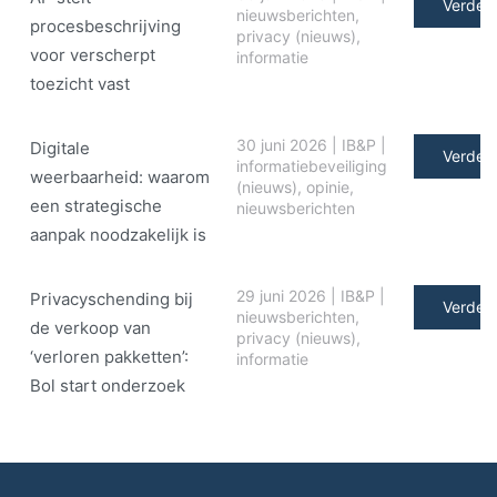
Verder 
nieuwsberichten
,
procesbeschrijving
privacy (nieuws)
,
voor verscherpt
informatie
toezicht vast
30 juni 2026
|
IB&P
|
Digitale
Verder 
informatiebeveiliging
weerbaarheid: waarom
(nieuws)
,
opinie
,
een strategische
nieuwsberichten
aanpak noodzakelijk is
29 juni 2026
|
IB&P
|
Privacyschending bij
Verder 
nieuwsberichten
,
de verkoop van
privacy (nieuws)
,
‘verloren pakketten’:
informatie
Bol start onderzoek