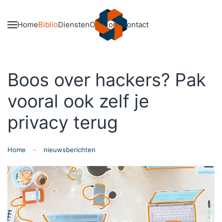
Skip to main content
Home
Biblio
Diensten
Over ons
Contact
Boos over hackers? Pak
vooral ook zelf je
privacy terug
Home
nieuwsberichten