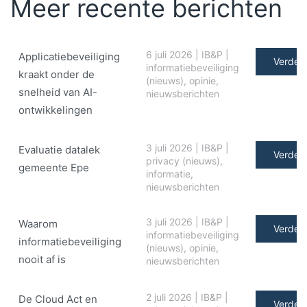
Meer recente berichten
6 juli 2026
|
IB&P
|
Applicatiebeveiliging
Verder 
informatiebeveiliging
kraakt onder de
(nieuws)
,
opinie
,
snelheid van AI-
nieuwsberichten
ontwikkelingen
3 juli 2026
|
IB&P
|
Evaluatie datalek
Verder 
privacy (nieuws)
,
gemeente Epe
informatie
,
nieuwsberichten
3 juli 2026
|
IB&P
|
Waarom
Verder 
informatiebeveiliging
informatiebeveiliging
(nieuws)
,
opinie
,
nooit af is
nieuwsberichten
2 juli 2026
|
IB&P
|
De Cloud Act en
Verder 