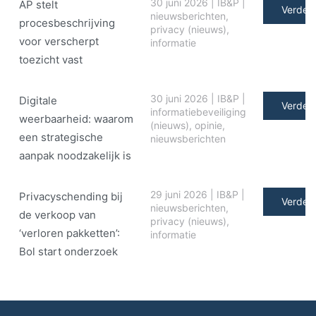
30 juni 2026
|
IB&P
|
AP stelt
Verder 
nieuwsberichten
,
procesbeschrijving
privacy (nieuws)
,
voor verscherpt
informatie
toezicht vast
30 juni 2026
|
IB&P
|
Digitale
Verder 
informatiebeveiliging
weerbaarheid: waarom
(nieuws)
,
opinie
,
een strategische
nieuwsberichten
aanpak noodzakelijk is
29 juni 2026
|
IB&P
|
Privacyschending bij
Verder 
nieuwsberichten
,
de verkoop van
privacy (nieuws)
,
‘verloren pakketten’:
informatie
Bol start onderzoek