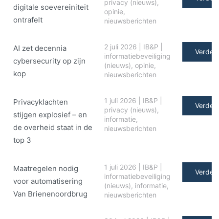
privacy (nieuws)
,
digitale soe­ve­rei­ni­teit
opinie
,
ontrafelt
nieuwsberichten
2 juli 2026
|
IB&P
|
AI zet decennia
Verder 
informatiebeveiliging
cybersecurity op zijn
(nieuws)
,
opinie
,
kop
nieuwsberichten
1 juli 2026
|
IB&P
|
Privacyklachten
Verder 
privacy (nieuws)
,
stijgen explosief – en
informatie
,
de overheid staat in de
nieuwsberichten
top 3
1 juli 2026
|
IB&P
|
Maatregelen nodig
Verder 
informatiebeveiliging
voor automatisering
(nieuws)
,
informatie
,
Van Brienenoordbrug
nieuwsberichten