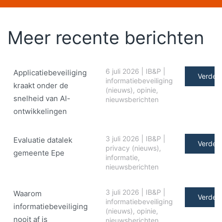
Meer recente berichten
6 juli 2026
|
IB&P
|
Applicatiebeveiliging
Verder 
informatiebeveiliging
kraakt onder de
(nieuws)
,
opinie
,
snelheid van AI-
nieuwsberichten
ontwikkelingen
3 juli 2026
|
IB&P
|
Evaluatie datalek
Verder 
privacy (nieuws)
,
gemeente Epe
informatie
,
nieuwsberichten
3 juli 2026
|
IB&P
|
Waarom
Verder 
informatiebeveiliging
informatiebeveiliging
(nieuws)
,
opinie
,
nooit af is
nieuwsberichten