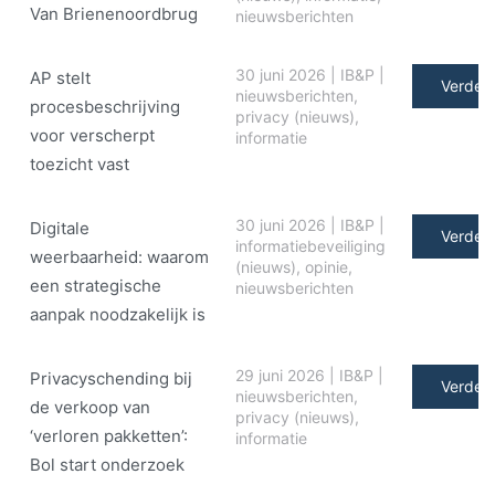
Van Brienenoordbrug
nieuwsberichten
30 juni 2026
|
IB&P
|
AP stelt
Verder 
nieuwsberichten
,
procesbeschrijving
privacy (nieuws)
,
voor verscherpt
informatie
toezicht vast
30 juni 2026
|
IB&P
|
Digitale
Verder 
informatiebeveiliging
weerbaarheid: waarom
(nieuws)
,
opinie
,
een strategische
nieuwsberichten
aanpak noodzakelijk is
29 juni 2026
|
IB&P
|
Privacyschending bij
Verder 
nieuwsberichten
,
de verkoop van
privacy (nieuws)
,
‘verloren pakketten’:
informatie
Bol start onderzoek