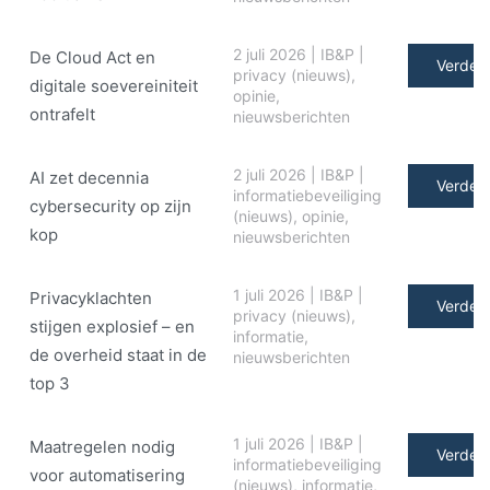
2 juli 2026
|
IB&P
|
De Cloud Act en
Verder 
privacy (nieuws)
,
digitale soe­ve­rei­ni­teit
opinie
,
ontrafelt
nieuwsberichten
2 juli 2026
|
IB&P
|
AI zet decennia
Verder 
informatiebeveiliging
cybersecurity op zijn
(nieuws)
,
opinie
,
kop
nieuwsberichten
1 juli 2026
|
IB&P
|
Privacyklachten
Verder 
privacy (nieuws)
,
stijgen explosief – en
informatie
,
de overheid staat in de
nieuwsberichten
top 3
1 juli 2026
|
IB&P
|
Maatregelen nodig
Verder 
informatiebeveiliging
voor automatisering
(nieuws)
,
informatie
,