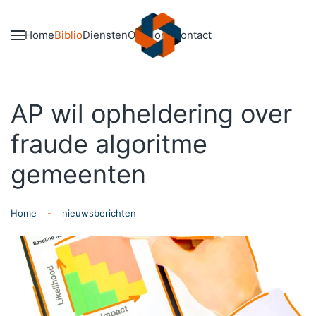
Skip to main content
Home
Biblio
Diensten
Over ons
Contact
AP wil opheldering over
fraude algoritme
gemeenten
Home
nieuwsberichten