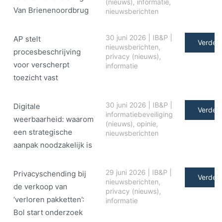
(nieuws)
,
informatie
,
Van Brienenoordbrug
nieuwsberichten
30 juni 2026
|
IB&P
|
AP stelt
Verder 
nieuwsberichten
,
procesbeschrijving
privacy (nieuws)
,
voor verscherpt
informatie
toezicht vast
30 juni 2026
|
IB&P
|
Digitale
Verder 
informatiebeveiliging
weerbaarheid: waarom
(nieuws)
,
opinie
,
een strategische
nieuwsberichten
aanpak noodzakelijk is
29 juni 2026
|
IB&P
|
Privacyschending bij
Verder 
nieuwsberichten
,
de verkoop van
privacy (nieuws)
,
‘verloren pakketten’:
informatie
Bol start onderzoek