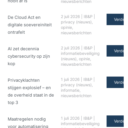
nooit af is
nieuwsberichten
2 juli 2026
|
IB&P
|
De Cloud Act en
Verder 
privacy (nieuws)
,
digitale soe­ve­rei­ni­teit
opinie
,
ontrafelt
nieuwsberichten
2 juli 2026
|
IB&P
|
AI zet decennia
Verder 
informatiebeveiliging
cybersecurity op zijn
(nieuws)
,
opinie
,
kop
nieuwsberichten
1 juli 2026
|
IB&P
|
Privacyklachten
Verder 
privacy (nieuws)
,
stijgen explosief – en
informatie
,
de overheid staat in de
nieuwsberichten
top 3
1 juli 2026
|
IB&P
|
Maatregelen nodig
Verder 
informatiebeveiliging
voor automatisering