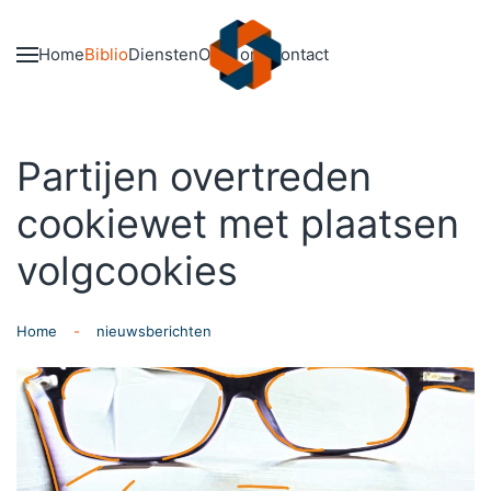
Skip to main content
Home
Biblio
Diensten
Over ons
Contact
Partijen overtreden
cookiewet met plaatsen
volgcookies
Home
nieuwsberichten