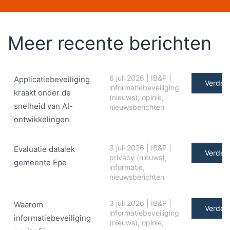
Meer recente berichten
6 juli 2026
|
IB&P
|
Applicatiebeveiliging
Verder 
informatiebeveiliging
kraakt onder de
(nieuws)
,
opinie
,
snelheid van AI-
nieuwsberichten
ontwikkelingen
3 juli 2026
|
IB&P
|
Evaluatie datalek
Verder 
privacy (nieuws)
,
gemeente Epe
informatie
,
nieuwsberichten
3 juli 2026
|
IB&P
|
Waarom
Verder 
informatiebeveiliging
informatiebeveiliging
(nieuws)
,
opinie
,