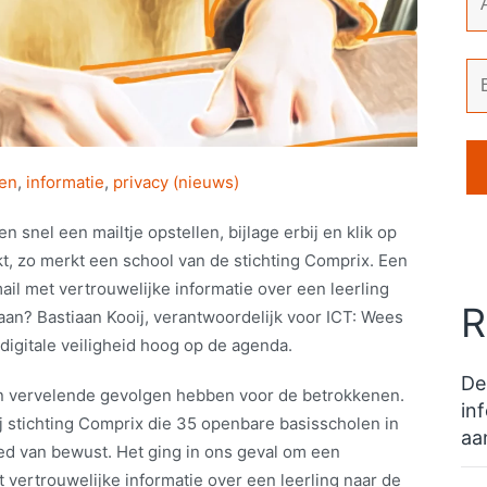
ten
,
informatie
,
privacy (nieuws)
n snel een mailtje opstellen, bijlage erbij en klik op
t, zo merkt een school van de stichting Comprix. Een
l met vertrouwelijke informatie over een leerling
R
aan? Bastiaan Kooij, verantwoordelijk voor ICT: Wees
digitale veiligheid hoog op de agenda.
De
kan vervelende gevolgen hebben voor de betrokkenen.
in
j stichting Comprix die 35 openbare basisscholen in
aa
oed van bewust. Het ging in ons geval om een
vertrouwelijke informatie over een leerling naar de