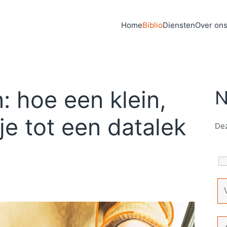
Home
Biblio
Diensten
Over on
n: hoe een klein,
N
je tot een datalek
Dez