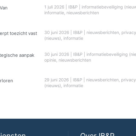
1 juli 2026
|
IB&P
|
informatiebeveiliging (nieu
 Van
informatie
,
nieuwsberichten
30 juni 2026
|
IB&P
|
nieuwsberichten
,
privac
erpt toezicht vast
(nieuws)
,
informatie
30 juni 2026
|
IB&P
|
informatiebeveiliging (ni
ategische aanpak
opinie
,
nieuwsberichten
29 juni 2026
|
IB&P
|
nieuwsberichten
,
privacy
rloren
(nieuws)
,
informatie
iensten
Over IB&P