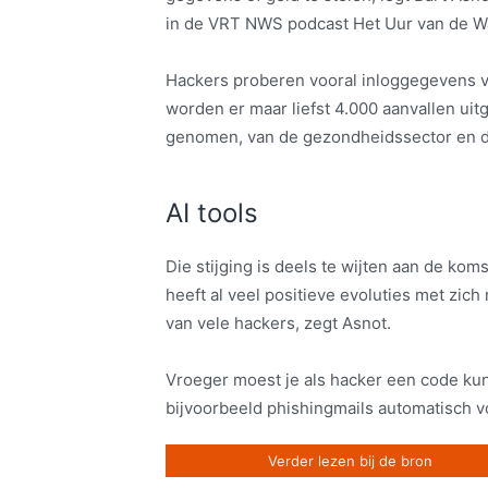
in de VRT NWS podcast Het Uur van de W
Hackers proberen vooral inloggegevens v
worden er maar liefst 4.000 aanvallen ui
genomen, van de gezondheidssector en def
AI tools
Die stijging is deels te wijten aan de komst 
heeft al veel positieve evoluties met zic
van vele hackers, zegt Asnot.
Vroeger moest je als hacker een code ku
bijvoorbeeld phishingmails automatisch vo
Verder lezen bij de bron