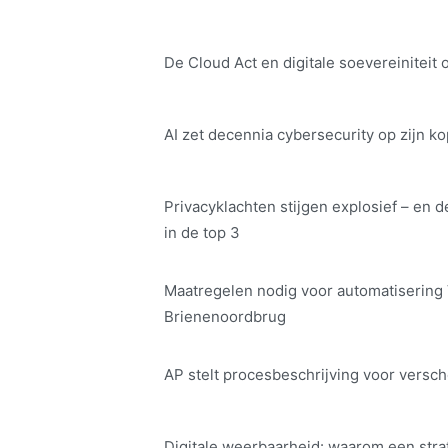
De Cloud Act en digitale soe­ve­rei­ni­teit 
AI zet decennia cybersecurity op zijn ko
Privacyklachten stijgen explosief – en d
in de top 3
Maatregelen nodig voor automatisering
Brienenoordbrug
AP stelt procesbeschrijving voor versch
Digitale weerbaarheid: waarom een str