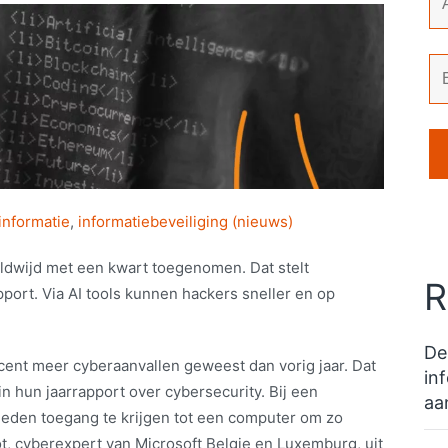
informatie
,
informatiebeveiliging (nieuws)
eldwijd met een kwart toegenomen. Dat stelt
R
apport. Via AI tools kunnen hackers sneller en op
De
ocent meer cyberaanvallen geweest dan vorig jaar. Dat
in
n hun jaarrapport over cybersecurity. Bij een
aa
heden toegang te krijgen tot een computer om zo
ot, cyberexpert van Microsoft Belgie en Luxemburg, uit