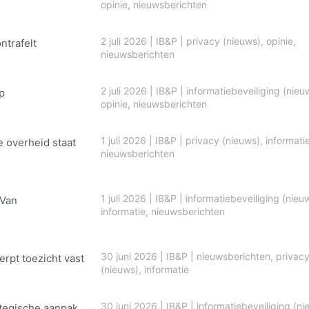
opinie
,
nieuwsberichten
2 juli 2026
|
IB&P
|
privacy (nieuws)
,
opinie
,
ontrafelt
nieuwsberichten
2 juli 2026
|
IB&P
|
informatiebeveiliging (nieu
p
opinie
,
nieuwsberichten
1 juli 2026
|
IB&P
|
privacy (nieuws)
,
informati
e overheid staat
nieuwsberichten
1 juli 2026
|
IB&P
|
informatiebeveiliging (nieu
 Van
informatie
,
nieuwsberichten
30 juni 2026
|
IB&P
|
nieuwsberichten
,
privac
erpt toezicht vast
(nieuws)
,
informatie
30 juni 2026
|
IB&P
|
informatiebeveiliging (ni
ategische aanpak