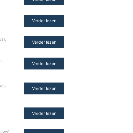
Verder lezen
ws)
,
Verder lezen
e
,
Verder lezen
ws)
,
Verder lezen
y
Verder lezen
euws)
,