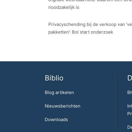
noodzakelijk is
Privacyschending bij de verkoop van ‘ve
pakketten’: Bol start onderzoek
Biblio
D
Blog artikelen
BI
Nieuwsberichten
In
Pr
Downloads
De