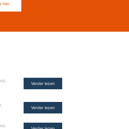
 hier
ws)
,
Verder lezen
e
,
Verder lezen
ws)
,
Verder lezen