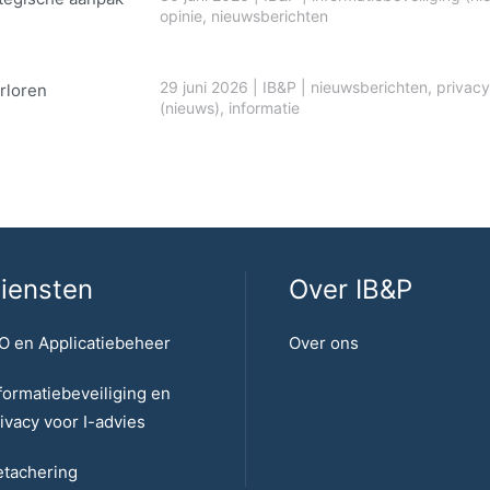
opinie
,
nieuwsberichten
29 juni 2026
|
IB&P
|
nieuwsberichten
,
privacy
rloren
(nieuws)
,
informatie
iensten
Over IB&P
O en Applicatiebeheer
Over ons
formatiebeveiliging en
ivacy voor I-advies
tachering