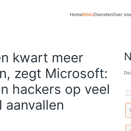
Home
Biblio
Diensten
Over on
en kwart meer
N
n, zegt Microsoft:
Dez
n hackers op veel
l aanvallen