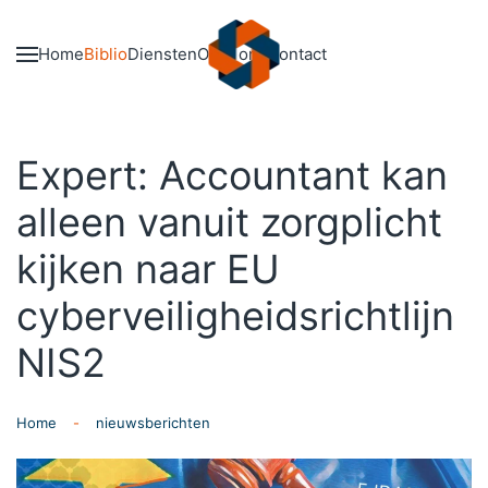
Skip to main content
Home
Biblio
Diensten
Over ons
Contact
Expert: Accountant kan
alleen vanuit zorgplicht
kijken naar EU
cyberveiligheidsrichtlijn
NIS2
Home
nieuwsberichten