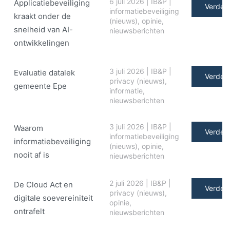
6 juli 2026
|
IB&P
|
Applicatiebeveiliging
Verder 
informatiebeveiliging
kraakt onder de
(nieuws)
,
opinie
,
snelheid van AI-
nieuwsberichten
ontwikkelingen
3 juli 2026
|
IB&P
|
Evaluatie datalek
Verder 
privacy (nieuws)
,
gemeente Epe
informatie
,
nieuwsberichten
3 juli 2026
|
IB&P
|
Waarom
Verder 
informatiebeveiliging
informatiebeveiliging
(nieuws)
,
opinie
,
nooit af is
nieuwsberichten
2 juli 2026
|
IB&P
|
De Cloud Act en
Verder 
privacy (nieuws)
,
digitale soe­ve­rei­ni­teit
opinie
,
ontrafelt
nieuwsberichten