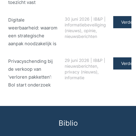
toezicht vast
30 juni 2026
|
IB&P
|
Digitale
Verder 
informatiebeveiliging
weerbaarheid: waarom
(nieuws)
,
opinie
,
een strategische
nieuwsberichten
aanpak noodzakelijk is
29 juni 2026
|
IB&P
|
Privacyschending bij
Verder 
nieuwsberichten
,
de verkoop van
privacy (nieuws)
,
‘verloren pakketten’:
informatie
Bol start onderzoek
Biblio