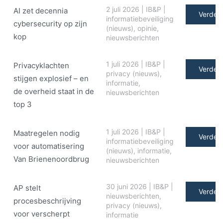
2 juli 2026
|
IB&P
|
AI zet decennia
Verder 
informatiebeveiliging
cybersecurity op zijn
(nieuws)
,
opinie
,
kop
nieuwsberichten
1 juli 2026
|
IB&P
|
Privacyklachten
Verder 
privacy (nieuws)
,
stijgen explosief – en
informatie
,
de overheid staat in de
nieuwsberichten
top 3
1 juli 2026
|
IB&P
|
Maatregelen nodig
Verder 
informatiebeveiliging
voor automatisering
(nieuws)
,
informatie
,
Van Brienenoordbrug
nieuwsberichten
30 juni 2026
|
IB&P
|
AP stelt
Verder 
nieuwsberichten
,
procesbeschrijving
privacy (nieuws)
,
voor verscherpt
informatie