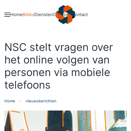
Skip to main content
Home
Biblio
Diensten
Over ons
Contact
NSC stelt vragen over
het online volgen van
personen via mobiele
telefoons
Home
nieuwsberichten