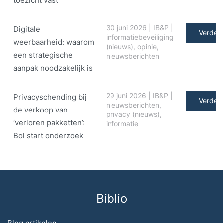
toezicht vast
30 juni 2026
|
IB&P
|
Digitale
Verder 
informatiebeveiliging
weerbaarheid: waarom
(nieuws)
,
opinie
,
een strategische
nieuwsberichten
aanpak noodzakelijk is
29 juni 2026
|
IB&P
|
Privacyschending bij
Verder 
nieuwsberichten
,
de verkoop van
privacy (nieuws)
,
‘verloren pakketten’:
informatie
Bol start onderzoek
Biblio
Blog artikelen