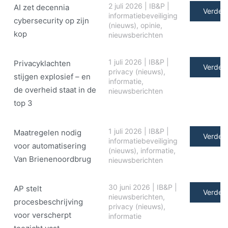
2 juli 2026
|
IB&P
|
AI zet decennia
Verder 
informatiebeveiliging
cybersecurity op zijn
(nieuws)
,
opinie
,
kop
nieuwsberichten
1 juli 2026
|
IB&P
|
Privacyklachten
Verder 
privacy (nieuws)
,
stijgen explosief – en
informatie
,
de overheid staat in de
nieuwsberichten
top 3
1 juli 2026
|
IB&P
|
Maatregelen nodig
Verder 
informatiebeveiliging
voor automatisering
(nieuws)
,
informatie
,
Van Brienenoordbrug
nieuwsberichten
30 juni 2026
|
IB&P
|
AP stelt
Verder 
nieuwsberichten
,
procesbeschrijving
privacy (nieuws)
,
voor verscherpt
informatie