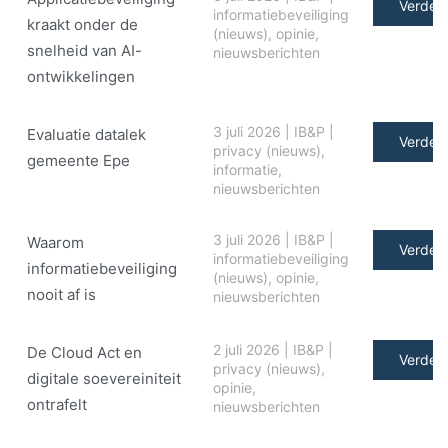
Verder 
informatiebeveiliging
kraakt onder de
(nieuws)
,
opinie
,
snelheid van AI-
nieuwsberichten
ontwikkelingen
3 juli 2026
|
IB&P
|
Evaluatie datalek
Verder 
privacy (nieuws)
,
gemeente Epe
informatie
,
nieuwsberichten
3 juli 2026
|
IB&P
|
Waarom
Verder 
informatiebeveiliging
informatiebeveiliging
(nieuws)
,
opinie
,
nooit af is
nieuwsberichten
2 juli 2026
|
IB&P
|
De Cloud Act en
Verder 
privacy (nieuws)
,
digitale soe­ve­rei­ni­teit
opinie
,
ontrafelt
nieuwsberichten