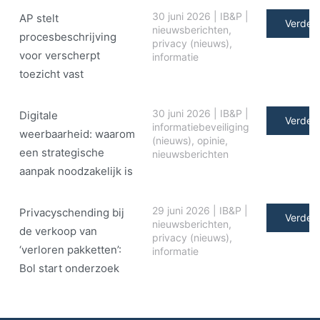
30 juni 2026
|
IB&P
|
AP stelt
Verder 
nieuwsberichten
,
procesbeschrijving
privacy (nieuws)
,
voor verscherpt
informatie
toezicht vast
30 juni 2026
|
IB&P
|
Digitale
Verder 
informatiebeveiliging
weerbaarheid: waarom
(nieuws)
,
opinie
,
een strategische
nieuwsberichten
aanpak noodzakelijk is
29 juni 2026
|
IB&P
|
Privacyschending bij
Verder 
nieuwsberichten
,
de verkoop van
privacy (nieuws)
,
‘verloren pakketten’:
informatie
Bol start onderzoek