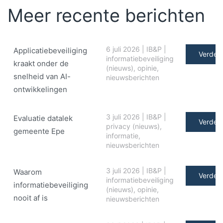
Meer recente berichten
6 juli 2026
|
IB&P
|
Applicatiebeveiliging
Verder 
informatiebeveiliging
kraakt onder de
(nieuws)
,
opinie
,
snelheid van AI-
nieuwsberichten
ontwikkelingen
3 juli 2026
|
IB&P
|
Evaluatie datalek
Verder 
privacy (nieuws)
,
gemeente Epe
informatie
,
nieuwsberichten
3 juli 2026
|
IB&P
|
Waarom
Verder 
informatiebeveiliging
informatiebeveiliging
(nieuws)
,
opinie
,
nooit af is
nieuwsberichten