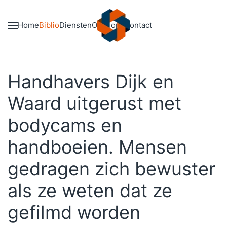
Skip to main content
Home
Biblio
Diensten
Over ons
Contact
Handhavers Dijk en
Waard uitgerust met
bodycams en
handboeien. Mensen
gedragen zich bewuster
als ze weten dat ze
gefilmd worden