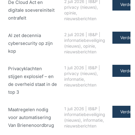
2 juli 2026
|
IB&P
|
De Cloud Act en
Verder 
privacy (nieuws)
,
digitale soe­ve­rei­ni­teit
opinie
,
ontrafelt
nieuwsberichten
2 juli 2026
|
IB&P
|
AI zet decennia
Verder 
informatiebeveiliging
cybersecurity op zijn
(nieuws)
,
opinie
,
kop
nieuwsberichten
1 juli 2026
|
IB&P
|
Privacyklachten
Verder 
privacy (nieuws)
,
stijgen explosief – en
informatie
,
de overheid staat in de
nieuwsberichten
top 3
1 juli 2026
|
IB&P
|
Maatregelen nodig
Verder 
informatiebeveiliging
voor automatisering
(nieuws)
,
informatie
,
Van Brienenoordbrug
nieuwsberichten