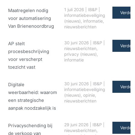
1 juli 2026
|
IB&P
|
Maatregelen nodig
Verder 
informatiebeveiliging
voor automatisering
(nieuws)
,
informatie
,
Van Brienenoordbrug
nieuwsberichten
30 juni 2026
|
IB&P
|
AP stelt
Verder 
nieuwsberichten
,
procesbeschrijving
privacy (nieuws)
,
voor verscherpt
informatie
toezicht vast
30 juni 2026
|
IB&P
|
Digitale
Verder 
informatiebeveiliging
weerbaarheid: waarom
(nieuws)
,
opinie
,
een strategische
nieuwsberichten
aanpak noodzakelijk is
29 juni 2026
|
IB&P
|
Privacyschending bij
Verder 
nieuwsberichten
,
de verkoop van