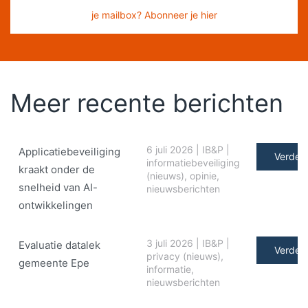
je mailbox? Abonneer je hier
Meer recente berichten
6 juli 2026
|
IB&P
|
Applicatiebeveiliging
Verder 
informatiebeveiliging
kraakt onder de
(nieuws)
,
opinie
,
snelheid van AI-
nieuwsberichten
ontwikkelingen
3 juli 2026
|
IB&P
|
Evaluatie datalek
Verder 
privacy (nieuws)
,
gemeente Epe
informatie
,
nieuwsberichten