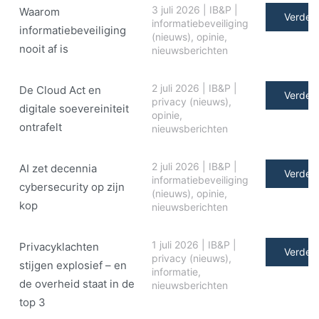
3 juli 2026
|
IB&P
|
Waarom
Verder 
informatiebeveiliging
informatiebeveiliging
(nieuws)
,
opinie
,
nooit af is
nieuwsberichten
2 juli 2026
|
IB&P
|
De Cloud Act en
Verder 
privacy (nieuws)
,
digitale soe­ve­rei­ni­teit
opinie
,
ontrafelt
nieuwsberichten
2 juli 2026
|
IB&P
|
AI zet decennia
Verder 
informatiebeveiliging
cybersecurity op zijn
(nieuws)
,
opinie
,
kop
nieuwsberichten
1 juli 2026
|
IB&P
|
Privacyklachten
Verder 
privacy (nieuws)
,
stijgen explosief – en
informatie
,
de overheid staat in de
nieuwsberichten
top 3